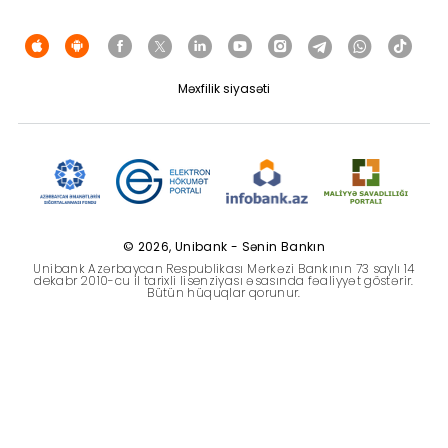
Dayanıqlılıq
Keşbek
Məxfilik siyasəti
Tariflər
İnsan Resursları
Əlaqə və təkliflər
© 2026, Unibank - Sənin Bankın
Unibank Azərbaycan Respublikası Mərkəzi Bankının 73 saylı 14
F.A.Q
dekabr 2010-cu il tarixli lisenziyası əsasında fəaliyyət göstərir.
Bütün hüquqlar qorunur.