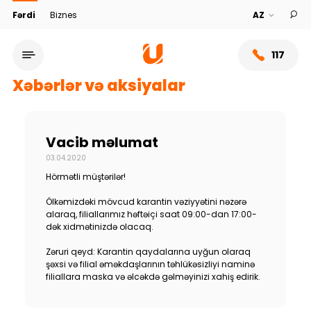
Fərdi
Biznes
117
Xəbərlər və aksiyalar
Vacib məlumat
03.04.2020
Hörmətli müştərilər!
Ölkəmizdəki mövcud karantin vəziyyətini nəzərə
alaraq, filiallarımız həftəiçi saat 09:00-dan 17:00-
dək xidmətinizdə olacaq.
Xidmət şəbəkəsi
Zəruri qeyd: Karantin qaydalarına uyğun olaraq
şəxsi və filial əməkdaşlarının təhlükəsizliyi naminə
filiallara maska və əlcəkdə gəlməyinizi xahiş edirik.
Bank haqqında