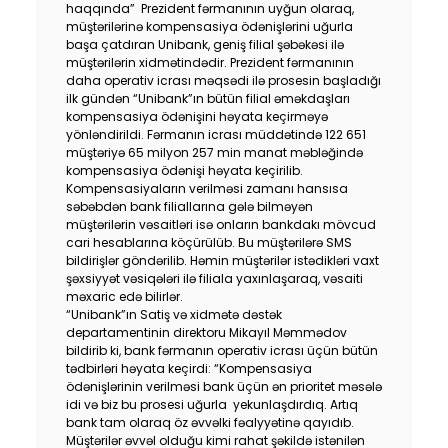
haqqında” Prezident fərmanının uyğun olaraq,
Dayanıqlılıq
müştərilərinə kompensasiya ödənişlərini uğurla
başa çatdıran Unibank, geniş filial şəbəkəsi ilə
müştərilərin xidmətindədir. Prezident fərmanının
Keşbek
daha operativ icrası məqsədi ilə prosesin başladığı
ilk gündən “Unibank”ın bütün filial əməkdaşları
kompensasiya ödənişini həyata keçirməyə
Tariflər
yönləndirildi. Fərmanın icrası müddətində 122 651
müştəriyə 65 milyon 257 min manat məbləğində
İnsan Resursları
kompensasiya ödənişi həyata keçirilib.
Kompensasiyaların verilməsi zamanı hansısa
səbəbdən bank filiallarına gələ bilməyən
Əlaqə və təkliflər
müştərilərin vəsaitləri isə onların bankdakı mövcud
cari hesablarına köçürülüb. Bu müştərilərə SMS
bildirişlər göndərilib. Həmin müştərilər istədikləri vaxt
F.A.Q
şəxsiyyət vəsiqələri ilə filiala yaxınlaşaraq, vəsaiti
məxaric edə bilirlər.
“Unibank”ın Satiş və xidmətə dəstək
departamentinin direktoru Mikayıl Məmmədov
bildirib ki, bank fərmanın operativ icrası üçün bütün
tədbirləri həyata keçirdi: “Kompensasiya
ödənişlərinin verilməsi bank üçün ən prioritet məsələ
idi və biz bu prosesi uğurla yekunlaşdırdıq. Artıq
bank tam olaraq öz əvvəlki fəalyyətinə qayıdıb.
Müştərilər əvvəl olduğu kimi rahat şəkildə istənilən