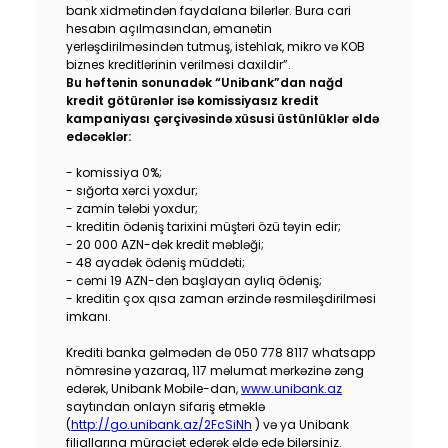
bank xidmətindən faydalana bilərlər. Bura cari
hesabın açılmasından, əmanətin
yerləşdirilməsindən tutmuş, istehlak, mikro və KOB
biznes kreditlərinin verilməsi daxildir”.
Bu həftənin sonunadək “Unibank”dan nağd
kredit götürənlər isə komissiyasız kredit
kampaniyası çərçivəsində xüsusi üstünlüklər əldə
edəcəklər:
- komissiya 0%;
- sığorta xərci yoxdur;
- zamin tələbi yoxdur;
- kreditin ödəniş tarixini müştəri özü təyin edir;
- 20 000 AZN-dək kredit məbləği;
- 48 ayadək ödəniş müddəti;
- cəmi 19 AZN-dən başlayan aylıq ödəniş;
- kreditin çox qısa zaman ərzində rəsmiləşdirilməsi
imkanı.
Krediti banka gəlmədən də 050 778 8117 whatsapp
nömrəsinə yazaraq, 117 məlumat mərkəzinə zəng
edərək, Unibank Mobile-dan,
www.unibank.az
saytından onlayn sifariş etməklə
(
http://go.unibank.az/2FcSiNh
) və ya Unibank
filiallarına müraciət edərək əldə edə bilərsiniz.