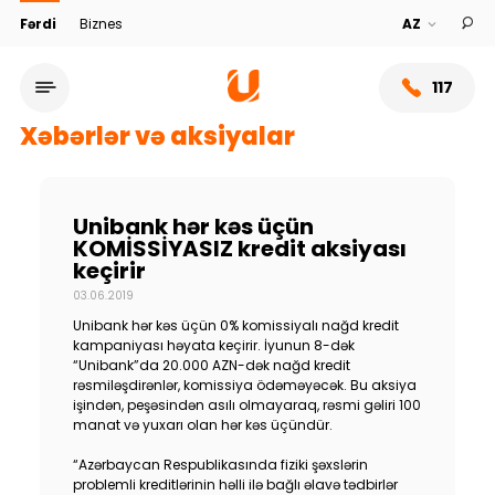
Fərdi
Biznes
117
Xəbərlər və aksiyalar
Unibank hər kəs üçün
KOMİSSİYASIZ kredit aksiyası
keçirir
03.06.2019
Unibank hər kəs üçün 0% komissiyalı nağd kredit
kampaniyası həyata keçirir. İyunun 8-dək
“Unibank”da 20.000 AZN-dək nağd kredit
rəsmiləşdirənlər, komissiya ödəməyəcək. Bu aksiya
Xidmət şəbəkəsi
işindən, peşəsindən asılı olmayaraq, rəsmi gəliri 100
manat və yuxarı olan hər kəs üçündür.
Bank haqqında
“Azərbaycan Respublikasında fiziki şəxslərin
problemli kreditlərinin həlli ilə bağlı əlavə tədbirlər