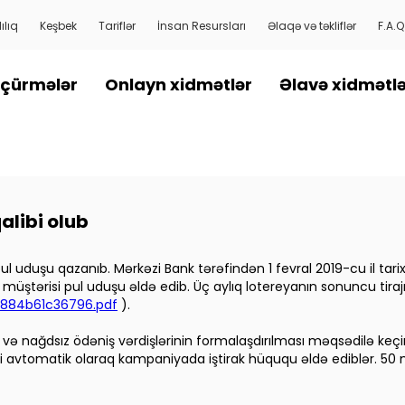
ılıq
Keşbek
Tariflər
İnsan Resursları
Əlaqə və təkliflər
F.A.Q
çürmələr
Onlayn xidmətlər
Əlavə xidmətl
alibi olub
 uduşu qazanıb. Mərkəzi Bank tərəfindən 1 fevral 2019-cu il tarix
müştərisi pul uduşu əldə edib. Üç aylıq lotereyanın sonuncu tirajın
ed884b61c36796.pdf
).
 və nağdsız ödəniş vərdişlərinin formalaşdırılması məqsədilə keç
əri avtomatik olaraq kampaniyada iştirak hüququ əldə ediblər. 50