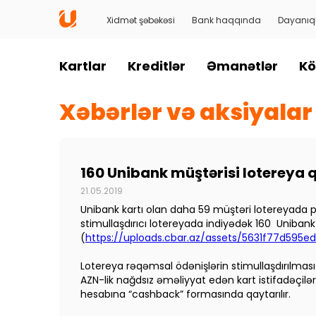
Xidmət şəbəkəsi
Bank haqqında
Dayanıql
Kartlar
Kreditlər
Əmanətlər
Kö
Xəbərlər və aksiyalar
160 Unibank müştərisi lotereya q
21.05.2019
Unibank kartı olan daha 59 müştəri lotereyada pul
stimullaşdırıcı lotereyada indiyədək 160 Unibank 
(
https://uploads.cbar.az/assets/5631f77d595
Lotereya rəqəmsal ödənişlərin stimullaşdırılması
AZN-lik nağdsız əməliyyat edən kart istifadəçil
hesabına “cashback” formasında qaytarılır.