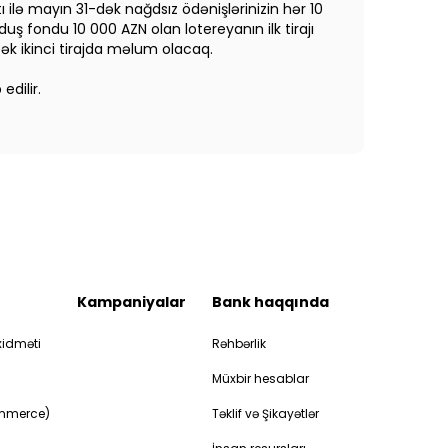
ı ilə mayın 31-dək nağdsız ödənişlərinizin hər 10
duş fondu 10 000 AZN olan lotereyanın ilk tirajı
cək ikinci tirajda məlum olacaq.
dilir.
Kampaniyalar
Bank haqqında
idməti
Rəhbərlik
Müxbir hesablar
ommerce)
Təklif və Şikayətlər