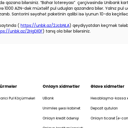
 də qazana bilərsiniz. “Bahar lotereyası” çərçivəsində Unibank kart
və
1000 AZN-dək müxtəlif pul uduşları qazandıra bilər. Yalnız pul u
zanıb. Santorini səyahət paketinin qalibi isə iyunun 10-da keçirilə
saytında (
https://unbk.az/2JcbNLA
) qeydiyyatdan keçmək tələb e
tps://unbk.az/2HgDl0F
) tanış ola bilər bilərsiniz.
ürmələr
Onlayn xidmətlər
Əlavə xidmətlər
arici Pul Köçürmələri
UBank
Hesablaşma-kassa x
Unimiles şəxsi kabinet
Depozit qutuları
Onlayn kredit ödənişi
Onlayn ticarət (e-c