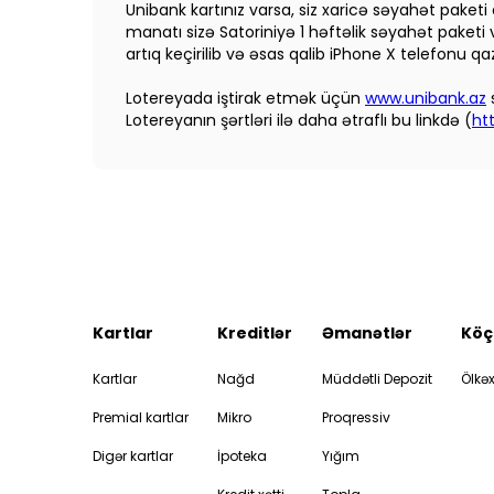
Unibank kartınız varsa, siz xaricə səyahət paketi
manatı sizə Satoriniyə 1 həftəlik səyahət paketi 
artıq keçirilib və əsas qalib iPhone X telefonu qa
Lotereyada iştirak etmək üçün
www.unibank.az
Lotereyanın şərtləri ilə daha ətraflı bu linkdə (
ht
Kartlar
Kreditlər
Əmanətlər
Köç
Kartlar
Nağd
Müddətli Depozit
Ölkəx
Premial kartlar
Mikro
Proqressiv
Digər kartlar
İpoteka
Yığım