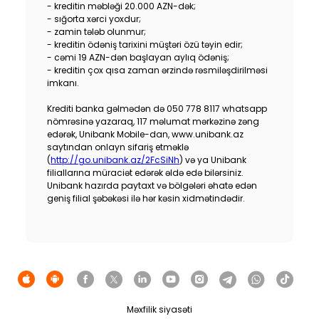
- kreditin məbləği 20.000 AZN-dək;
Dayanıqlılıq
- sığorta xərci yoxdur;
- zamin tələb olunmur;
- kreditin ödəniş tarixini müştəri özü təyin edir;
Keşbek
- cəmi 19 AZN-dən başlayan aylıq ödəniş;
- kreditin çox qısa zaman ərzində rəsmiləşdirilməsi
imkanı.
Tariflər
Krediti banka gəlmədən də 050 778 8117 whatsapp
İnsan Resursları
nömrəsinə yazaraq, 117 məlumat mərkəzinə zəng
edərək, Unibank Mobile-dan, www.unibank.az
saytından onlayn sifariş etməklə
Əlaqə və təkliflər
(
http://go.unibank.az/2FcSiNh
) və ya Unibank
filiallarına müraciət edərək əldə edə bilərsiniz.
Unibank hazırda paytaxt və bölgələri əhatə edən
F.A.Q
geniş filial şəbəkəsi ilə hər kəsin xidmətindədir.
Məxfilik siyasəti