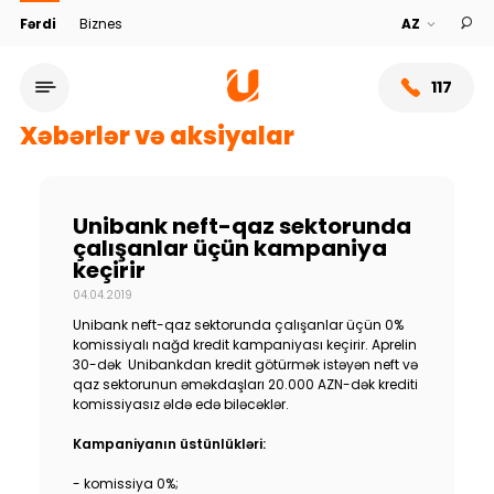
Fərdi
Biznes
117
Xəbərlər və aksiyalar
Unibank neft-qaz sektorunda
çalışanlar üçün kampaniya
keçirir
04.04.2019
Unibank neft-qaz sektorunda çalışanlar üçün 0%
komissiyalı nağd kredit kampaniyası keçirir. Aprelin
30-dək Unibankdan kredit götürmək istəyən neft və
qaz sektorunun əməkdaşları 20.000 AZN-dək krediti
Xidmət şəbəkəsi
komissiyasız əldə edə biləcəklər.
Kampaniyanın üstünlükləri:
Bank haqqında
- komissiya 0%;