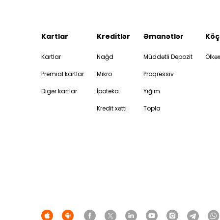
Kartlar
Kreditlər
Əmanətlər
Köç
Kartlar
Nağd
Müddətli Depozit
Ölkəx
Premial kartlar
Mikro
Proqressiv
Digər kartlar
İpoteka
Yığım
Kredit xətti
Topla