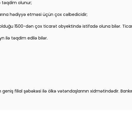
də təqdim olunur;
larına hədiyyə etməsi üçün çox cəlbedicidir;
 olduğu 1500-dən çox ticarət obyektində istifadə oluna bilər. Ticarə
yn ilə təqdim edilə bilər.
niş filial şəbəkəsi ilə ölkə vətəndaşlarının xidmətindədir. Bankın 