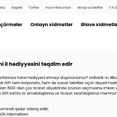
ılıq
Keşbek
Tariflər
İnsan Resursları
Əlaqə və təkliflər
F.A.Q
çürmələr
Onlayn xidmətlər
Əlavə xidmətl
 il hədiyyəsini təqdim edir
dostlarınıza hansı hədiyyəni etməyi düşünürsünüz? Unibank-ın Albal
alı Gift həm korporativ, həm də xüsusi təbriklər üçün dəyərli həd
 olan 1500-dən çox ticarət obyektində özünün seçməsinə imkan verm
balı Gift kartını öz əməkdaşlarına və ticarət tərəfdaşlarına məmnun
ominalı qədər ödəniş edilir,
0 AZN ödəməlisən;