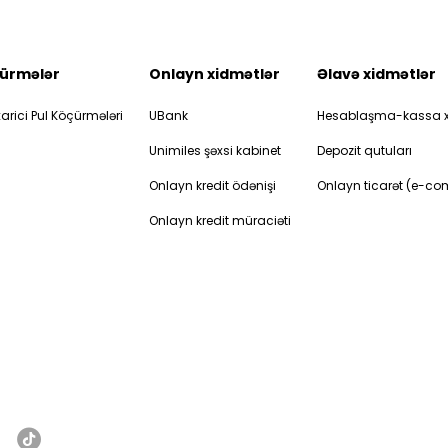
ürmələr
Onlayn xidmətlər
Əlavə xidmətlər
arici Pul Köçürmələri
UBank
Hesablaşma-kassa x
Unimiles şəxsi kabinet
Depozit qutuları
Onlayn kredit ödənişi
Onlayn ticarət (e-c
Onlayn kredit müraciəti