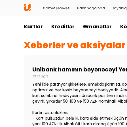
Xidmət şəbəkəsi
Bank haqqında
Dayanıql
Kartlar
Kreditlər
Əmanətlər
Kö
Xəbərlər və aksiyalar
Unibank hamının bəyənəcəyi Yeni
27.12.2017
Yeni ildə partnyor şirkətlərə, əməkdaşlarınıza, 
optimal və hər kəsin bəyənəcəyi hədiyyədir. Alb
kart sahibinə hədiyyəsini Unibank pos terminalı
çevirir. Şirkətlər 50, 100 və 150 AZN nominallı Al
Kartın üstünlükləri:
- Kart pulsuzdur, belə ki, kartı əldə etmək üçün n
yəni 100 AZN-lik Albalı Gift kartı almaq üçün 10