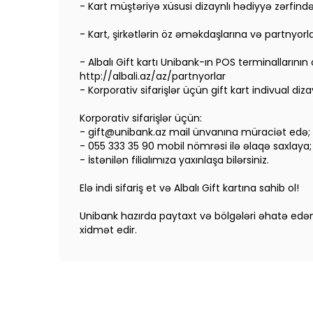
- Kart müştəriyə xüsusi dizaynlı hədiyyə zərfin
- Kart, şirkətlərin öz əməkdaşlarına və partnyor
- Albalı Gift kartı Unibank-ın POS terminallarının
http://albali.az/az/partnyorlar
- Korporativ sifarişlər üçün gift kart indivual diza
Korporativ sifarişlər üçün:
-
gift@unibank.az
mail ünvanına müraciət edə;
- 055 333 35 90 mobil nömrəsi ilə əlaqə saxlaya;
- İstənilən filialımıza yaxınlaşa bilərsiniz.
Elə indi sifariş et və Albalı Gift kartına sahib ol!
Unibank hazırda paytaxt və bölgələri əhatə edən ge
xidmət edir.