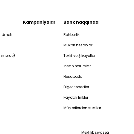
Kampaniyalar
Bank haqqında
idməti
Rəhbərlik
Müxbir hesablar
ommerce)
Təklif və Şikayətlər
İnsan resursları
Hesabatlar
Digər sənədlər
Faydalı linklər
Müştərilərdən suallar
Məxfilik siyasəti