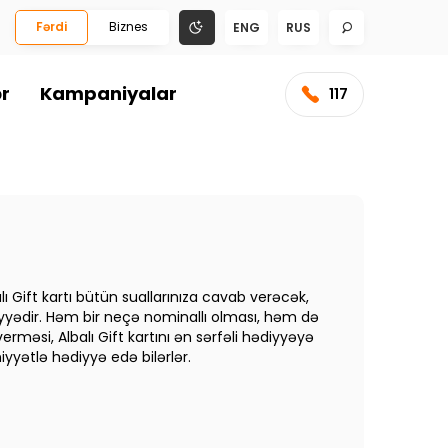
Fərdi
Biznes
ENG
RUS
ər
Kampaniyalar
117
ı Gift kartı bütün suallarınıza cavab verəcək,
iyyədir. Həm bir neçə nominallı olması, həm də
əsi, Albalı Gift kartını ən sərfəli hədiyyəyə
iyyətlə hədiyyə edə bilərlər.