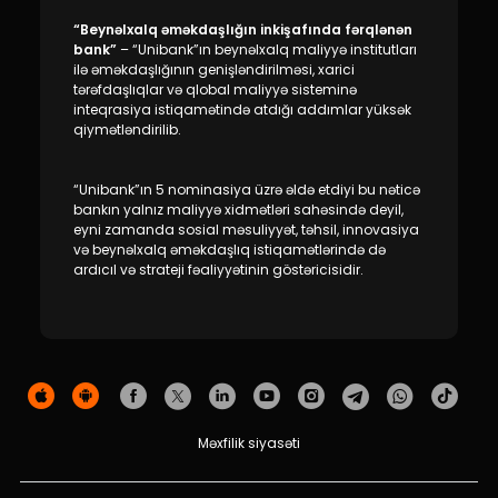
“Beynəlxalq əməkdaşlığın inkişafında fərqlənən
bank”
– “Unibank”ın beynəlxalq maliyyə institutları
ilə əməkdaşlığının genişləndirilməsi, xarici
tərəfdaşlıqlar və qlobal maliyyə sisteminə
inteqrasiya istiqamətində atdığı addımlar yüksək
qiymətləndirilib.
“Unibank”ın 5 nominasiya üzrə əldə etdiyi bu nəticə
bankın yalnız maliyyə xidmətləri sahəsində deyil,
eyni zamanda sosial məsuliyyət, təhsil, innovasiya
və beynəlxalq əməkdaşlıq istiqamətlərində də
ardıcıl və strateji fəaliyyətinin göstəricisidir.
Məxfilik siyasəti