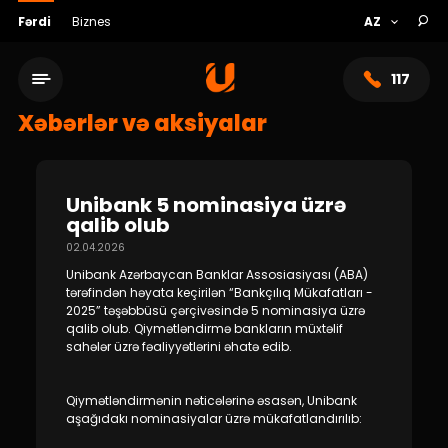
Fərdi
Biznes
117
Xəbərlər və aksiyalar
Unibank 5 nominasiya üzrə
qalib olub
02.04.2026
Unibank Azərbaycan Banklar Assosiasiyası (ABA)
tərəfindən həyata keçirilən “Bankçılıq Mükafatları -
2025” təşəbbüsü çərçivəsində 5 nominasiya üzrə
qalib olub. Qiymətləndirmə bankların müxtəlif
sahələr üzrə fəaliyyətlərini əhatə edib.
Xidmət şəbəkəsi
Qiymətləndirmənin nəticələrinə əsasən, Unibank
Bank haqqında
aşağıdakı nominasiyalar üzrə mükafatlandırılıb: