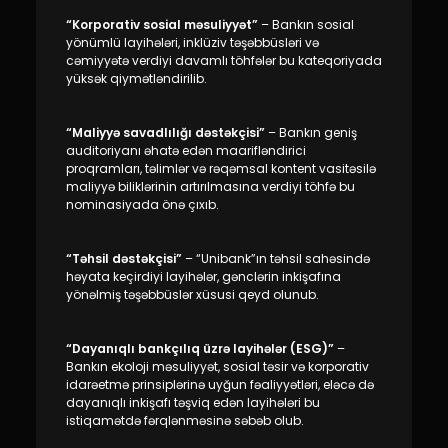
Dayanıqlılıq
“Korporativ sosial məsuliyyət”
– Bankın sosial
yönümlü layihələri, inklüziv təşəbbüsləri və
Keşbek
cəmiyyətə verdiyi davamlı töhfələr bu kateqoriyada
yüksək qiymətləndirilib.
Tariflər
“Maliyyə savadlılığı dəstəkçisi”
– Bankın geniş
auditoriyanı əhatə edən maarifləndirici
İnsan Resursları
proqramları, təlimlər və rəqəmsal kontent vasitəsilə
maliyyə biliklərinin artırılmasına verdiyi töhfə bu
nominasiyada önə çıxıb.
Əlaqə və təkliflər
F.A.Q
“Təhsil dəstəkçisi”
– “Unibank”ın təhsil sahəsində
həyata keçirdiyi layihələr, gənclərin inkişafına
yönəlmiş təşəbbüslər xüsusi qeyd olunub.
“Dayanıqlı bankçılıq üzrə layihələr (ESG)”
–
Bankın ekoloji məsuliyyət, sosial təsir və korporativ
idarəetmə prinsiplərinə uyğun fəaliyyətləri, eləcə də
dayanıqlı inkişafı təşviq edən layihələri bu
istiqamətdə fərqlənməsinə səbəb olub.