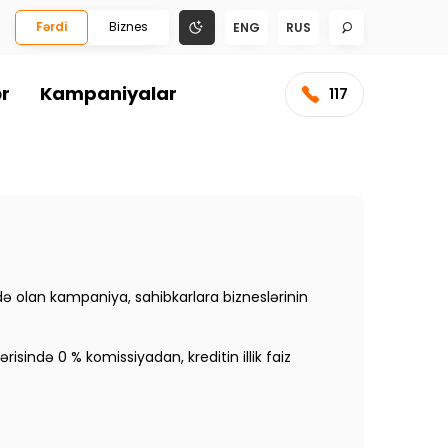
Fərdi
Biznes
ENG
RUS
ər
Kampaniyalar
117
də olan kampaniya, sahibkarlara bizneslərinin
sində 0 % komissiyadan, kreditin illik faiz