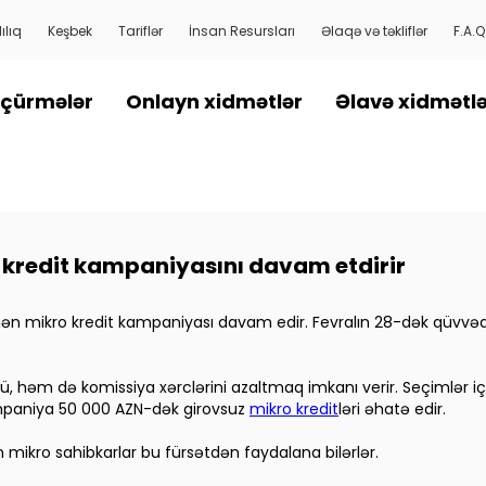
ılıq
Keşbek
Tariflər
İnsan Resursları
Əlaqə və təkliflər
F.A.Q
çürmələr
Onlayn xidmətlər
Əlavə xidmətl
 kredit kampaniyasını davam etdirir
lənən mikro kredit kampaniyası davam edir. Fevralın 28-dək qüvvə
 həm də komissiya xərclərini azaltmaq imkanı verir. Seçimlər içəri
mpaniya 50 000 AZN-dək girovsuz
mikro kredit
ləri əhatə edir.
 mikro sahibkarlar bu fürsətdən faydalana bilərlər.