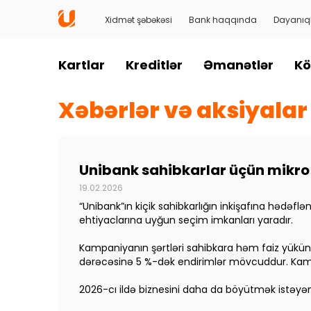
Xidmət şəbəkəsi
Bank haqqında
Dayanıql
Kartlar
Kreditlər
Əmanətlər
Kö
Xəbərlər və aksiyalar
Unibank sahibkarlar üçün mikro
19.02.2026
“Unibank”ın kiçik sahibkarlığın inkişafına hədəf
ehtiyaclarına uyğun seçim imkanları yaradır.
Kampaniyanın şərtləri sahibkara həm faiz yükünü,
dərəcəsinə 5 %-dək endirimlər mövcuddur. Ka
2026-cı ildə biznesini daha da böyütmək istəyən