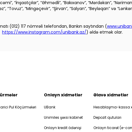
Əcəmi”, “İnşaatçılar”, “Əhmədli”, “Bakıxanov”, “Mərdəkan”, “Nəriman
əpəz”, “Tovuz”, “Mingəçevir”, “Şirvan”, “Salyan”, “Beyləqan” və “Lənk
atı (012) 117 nömrəli telefondan, Bankın saytından (
www.uniban
,
https://www.instagram.com/unibank.az/
) əldə etmək olar.
ürmələr
Onlayn xidmətlər
Əlavə xidmətlər
arici Pul Köçürmələri
UBank
Hesablaşma-kassa x
Unimiles şəxsi kabinet
Depozit qutuları
Onlayn kredit ödənişi
Onlayn ticarət (e-c