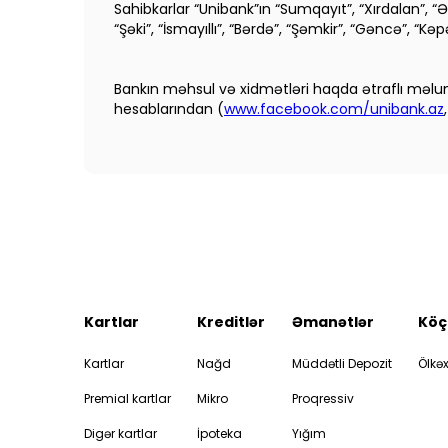
Sahibkarlar “Unibank”ın “Sumqayıt”, “Xırdalan”, “
“Şəki”, “İsmayıllı”, “Bərdə”, “Şəmkir”, “Gəncə”, “K
Bankın məhsul və xidmətləri haqda ətraflı məlum
hesablarından (
www.facebook.com/unibank.az
Kartlar
Kreditlər
Əmanətlər
Köç
Kartlar
Nağd
Müddətli Depozit
Ölkəx
Premial kartlar
Mikro
Proqressiv
Digər kartlar
İpoteka
Yığım