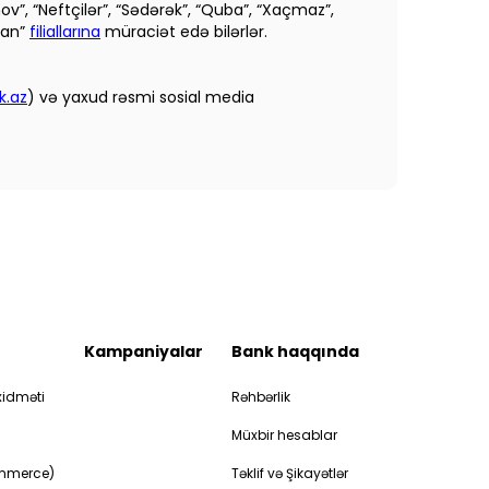
ov”, “Neftçilər”, “Sədərək”, “Quba”, “Xaçmaz”,
əran”
filiallarına
müraciət edə bilərlər.
k.az
) və yaxud rəsmi sosial media
Kampaniyalar
Bank haqqında
idməti
Rəhbərlik
Müxbir hesablar
ommerce)
Təklif və Şikayətlər