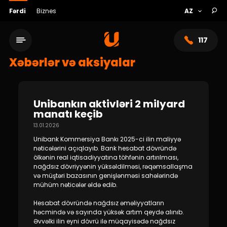
Fərdi
Biznes
117
Xəbərlər və aksiyalar
Unibankın aktivləri 2 milyard
manatı keçib
13.01.2026
Unibank Kommersiya Bankı 2025-ci ilin maliyyə
nəticələrini açıqlayıb. Bank hesabat dövründə
ölkənin real iqtisadiyyatına töhfənin artırılması,
nağdsız dövriyyənin yüksəldilməsi, rəqəmsallaşma
və müştəri bazasının genişlənməsi sahələrində
Xidmət şəbəkəsi
mühüm nəticələr əldə edib.
Hesabat dövründə nağdsız əməliyyatların
Bank haqqında
həcmində və sayında yüksək artım qeydə alınıb.
Əvvəlki ilin eyni dövrü ilə müqayisədə nağdsız