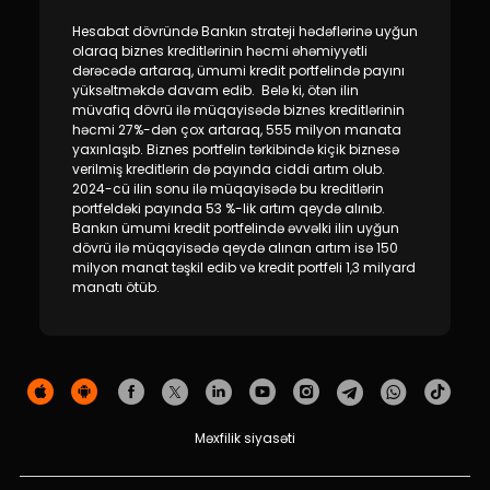
Hesabat dövründə Bankın strateji hədəflərinə uyğun
olaraq biznes kreditlərinin həcmi əhəmiyyətli
dərəcədə artaraq, ümumi kredit portfelində payını
yüksəltməkdə davam edib. Belə ki, ötən ilin
müvafiq dövrü ilə müqayisədə biznes kreditlərinin
həcmi 27%-dən çox artaraq, 555 milyon manata
yaxınlaşıb. Biznes portfelin tərkibində kiçik biznesə
verilmiş kreditlərin də payında ciddi artım olub.
2024-cü ilin sonu ilə müqayisədə bu kreditlərin
portfeldəki payında 53 %-lik artım qeydə alınıb.
Bankın ümumi kredit portfelində əvvəlki ilin uyğun
dövrü ilə müqayisədə qeydə alınan artım isə 150
milyon manat təşkil edib və kredit portfeli 1,3 milyard
manatı ötüb.
Məxfilik siyasəti