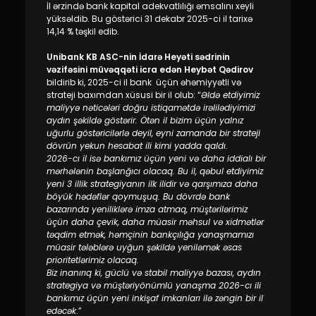
İl ərzində bank kapital adekvatlılığı əmsalını xeyli
yüksəldib. Bu göstərici 31 dekabr 2025-ci il tarixə
14,14 % təşkil edib.
Unibank KB ASC-nin İdarə Heyəti sədrinin
vəzifəsini müvəqqəti icra edən Heybət Qədirov
bildirib ki, 2025-ci il bank üçün əhəmiyyətli və
strateji baxımdan xüsusi bir il olub: “
Əldə etdiyimiz
maliyyə nəticələri doğru istiqamətdə irəlilədiyimizi
aydın şəkildə göstərir. Ötən il bizim üçün yalnız
uğurlu göstəricilərlə deyil, eyni zamanda bir strateji
dövrün yekun hesabat ili kimi yadda qaldı.
2026-cı il isə bankımız üçün yeni və daha iddialı bir
mərhələnin başlanğıcı olacaq. Bu il, qəbul etdiyimiz
yeni 3 illik strategiyanın ilk ilidir və qarşımıza daha
böyük hədəflər qoymuşuq. Bu dövrdə bank
bazarında yeniliklərə imza atmaq, müştərilərimiz
üçün daha çevik, daha müasir məhsul və xidmətlər
təqdim etmək, həmçinin bankçılığa yanaşmamızı
müasir tələblərə uyğun şəkildə yeniləmək əsas
prioritetlərimiz olacaq.
Biz inanırıq ki, güclü və stabil maliyyə bazası, aydın
strategiya və müştəriyönümlü yanaşma 2026-cı ili
bankımız üçün yeni inkişaf imkanları ilə zəngin bir il
edəcək
.”