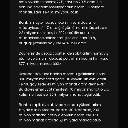
Dayanıqlılıq
əməliyyatların həcmi 22%, sayı isə 29 % artıb. İlin
sonuna nağdsız əməliyyatların həcmi 15 milyard
manatı, sayı isə 465 milyonu ötüb.
Keşbek
Bankın müştəri bazası ötən ilin eyni dövrü ilə
müqayisədə 14 % artdığı üçün ümumi müştəri sayı
Tariflər
2,3 milyon nəfəri keçib. 2024-cü ilin sonu ilə
müqayisədə sahibkar müştərilərin sayı 38 %,
hüquqi şəxslərin sayı isə 14 %-dək artıb.
İnsan Resursları
Dövr ərzində depozit portfeli də sabit artım nümayiş
etdirib və ümumi depozit portfelinin həcmi 1 milyard
Əlaqə və təkliflər
377 milyon manatı ötüb.
F.A.Q
Hesabat dövrünə bankın məcmu gəlirlərinin cəmi
398 milyon manata çatıb. Bu əvvəlki ilin eyni dövrü
ilə müqayisədə 43 milyon manat artım deməkdir.
Bu dövrə əməliyyat mənfəəti 70 milyon manat olub,
xalis mənfəət isə 25,8 milyon manat təşkil edib.
Bankın kapital və aktiv bazasında yüksək artım
qeydə alınıb. Məcmu kapital 30 % artaraq, 230
milyon manata çatıb, aktivlərin həcmi isə 373
milyon manat artaraq 2,1 milyard manatı ötüb.