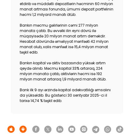
etdirib və müddətli depozitlərin həcminin 60 milyon
manat artması fonunda, ümumi depozit portfelinin
həcmi 1,2 milyard manatı ötüb.
Bankın məcmu gəlirlərinin cəmi 277 milyon
manata çatıb. Bu əvvəlki ilin eyni dövrü ilə
müqayisədə 20 milyon manat artım deməkdir.
Hesabat dövründə əməliyyat mənfəəti 42 milyon
manat olub, xalis mənfəət isə 15,4 milyon manat
təşkil edib.
Bankın kapital və aktiv bazasında yüksək artım
qeydə alınıb. Məcmu kapital 33% artaraq, 224
milyon manata çatıb, aktivlərin həcmi isə 192
milyon manat artaraq 1,9 milyard manatı ötüb.
Bank ilk 9 ayı ərzində kapital adekvatlılığı əmsalını
da yüksəldib. Bu göstərici 30 sentyabr 2025-ci il
tarixə 14,74 % təşkil edib.