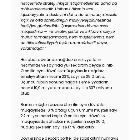
nəticəsində strateji inkişaf istiqamətlərimizi daha da
möhkəmləndirdik. Unibank ölkənin real
iqtisadiyyatına dəstəyini daha da artıraraq, xüsusilə
kiçik və orta sahibkarlığın maliyyələşdirilməsində
fəallığını gücləndirib. Qarşımızdakı dövrdə əsas
məqsədimiz — innovativ, şəffaf və inklüziv maliyyə
mühiti formalaşdırmaqla, həm müştərilərimiz, həm
də ölkə iqtisadiyyatı üçün uzunmüddətli dəyər
yaratmaqdır.
”
Hesabat dövründə nağdsız əməliyyatların
həcmində və sayında yüksək artım qeydə alınıb.
Ötən ilin eyni dövrü ilə müqayisədə nağdsız
əməliyyatların həcmi 23%, sayı isə 29 % artıb.
Üçüncü rübün sonuna nağdsız əməliyyatların
həcmi 10,9 milyard manatı, sayı isə 337 milyonu
ötüb.
Bankın müştəri bazası ötən ilin eyni dövrü ilə
müqayisədə 10 % artdığı üçün ümumi müştəri sayı
2,2 milyon nəfəri keçib. Ötən ilin eyni dövrü ilə
müqayisədə sahibkar müştərilərin sayı 36 %,
hüquqi şəxslərin sayı isə 17 %-dək artıb.
Dövr ərzində depozit portfeli də sabit artım nümayiş