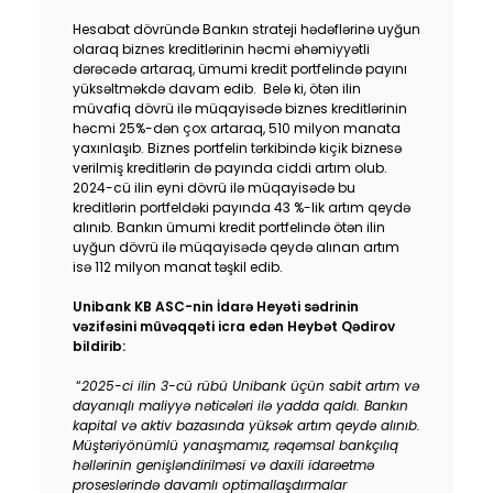
Dayanıqlılıq
Hesabat dövründə Bankın strateji hədəflərinə uyğun
olaraq biznes kreditlərinin həcmi əhəmiyyətli
dərəcədə artaraq, ümumi kredit portfelində payını
Keşbek
yüksəltməkdə davam edib. Belə ki, ötən ilin
müvafiq dövrü ilə müqayisədə biznes kreditlərinin
həcmi 25%-dən çox artaraq, 510 milyon manata
Tariflər
yaxınlaşıb. Biznes portfelin tərkibində kiçik biznesə
verilmiş kreditlərin də payında ciddi artım olub.
İnsan Resursları
2024-cü ilin eyni dövrü ilə müqayisədə bu
kreditlərin portfeldəki payında 43 %-lik artım qeydə
alınıb. Bankın ümumi kredit portfelində ötən ilin
Əlaqə və təkliflər
uyğun dövrü ilə müqayisədə qeydə alınan artım
isə 112 milyon manat təşkil edib.
F.A.Q
Unibank KB ASC-nin İdarə Heyəti sədrinin
vəzifəsini müvəqqəti icra edən Heybət Qədirov
bildirib:
“
2025-ci ilin 3-cü rübü Unibank üçün sabit artım və
dayanıqlı maliyyə nəticələri ilə yadda qaldı. Bankın
kapital və aktiv bazasında yüksək artım qeydə alınıb.
Müştəriyönümlü yanaşmamız, rəqəmsal bankçılıq
həllərinin genişləndirilməsi və daxili idarəetmə
proseslərində davamlı optimallaşdırmalar