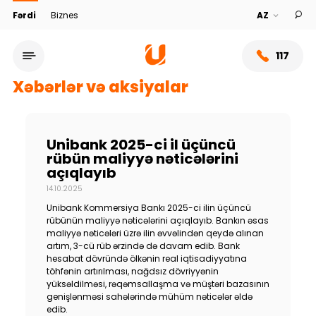
Fərdi
Biznes
117
Xəbərlər və aksiyalar
Unibank 2025-ci il üçüncü
rübün maliyyə nəticələrini
açıqlayıb
14.10.2025
Unibank Kommersiya Bankı 2025-ci ilin üçüncü
rübünün maliyyə nəticələrini açıqlayıb. Bankın əsas
maliyyə nəticələri üzrə ilin əvvəlindən qeydə alınan
artım, 3-cü rüb ərzində də davam edib. Bank
Xidmət şəbəkəsi
hesabat dövründə ölkənin real iqtisadiyyatına
töhfənin artırılması, nağdsız dövriyyənin
yüksəldilməsi, rəqəmsallaşma və müştəri bazasının
Bank haqqında
genişlənməsi sahələrində mühüm nəticələr əldə
edib.