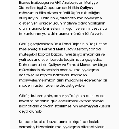
Biznes İnzibatçısı və AHK Azərbaycan Maliyyə
Dayanıqlılıq
Xidmətləri İşçi Qrupunun sədri
İlkin Quliyev
mövzunun ölkə biznes mühiti üçün aktuallığını
vurğulayıb. O bildirib ki, alternativ maliyyələşmə
Keşbek
alətləri yerli şirkətlər üçün maliyyə dayanıqlılığının
artırılmasına, bizneslərin inkişafı və yeni investisiya
imkanlarının yaradılmasına mühüm töhfə verir.
Tariflər
Görüş çərçivəsində Bakı Fond Birjasının Baş Listinq
İnsan Resursları
məsləhətçisi
Fərhad Mənsurov
Azərbaycanda
mütəşəkkil kapital bazarı, investisiya imkanları və
yerli bazar alətləri barədə təqdimatla çıxış edib.
Əlaqə və təkliflər
Daha sonra İlkin Quliyev və Fərhad Mənsurov birgə
müzakirədə bizneslərin ənənəvi maliyyələşmə
vasitələri ilə kapital bazarları üzərindən
F.A.Q
maliyyələşmə imkanlarını müqayisə edərək hər bir
modelin üstünlüklərinə diqqət çəkiblər.
Görüşdə, həmçinin, bazar şəffaflığının artırılması,
investor inamının gücləndirilməsi və tənzimləyici
islahatların davam etdirilməsinin əhəmiyyəti xüsusi
qeyd olunub.
Unibank kapital bazarlarının inkişafına dəstək
verməklə, bizneslərin maliyyələşmə alternativlərini