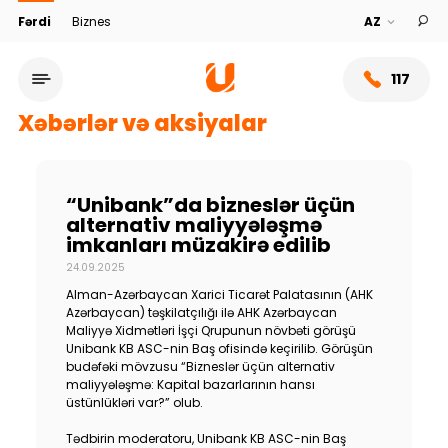
Fərdi
Biznes
117
Xəbərlər və aksiyalar
“Unibank”da bizneslər üçün
alternativ maliyyələşmə
imkanları müzakirə edilib
24.09.2025
Alman-Azərbaycan Xarici Ticarət Palatasının (AHK
Azərbaycan) təşkilatçılığı ilə AHK Azərbaycan
Maliyyə Xidmətləri İşçi Qrupunun növbəti görüşü
Unibank KB ASC-nin Baş ofisində keçirilib. Görüşün
Xidmət şəbəkəsi
budəfəki mövzusu “Bizneslər üçün alternativ
maliyyələşmə: Kapital bazarlarının hansı
üstünlükləri var?” olub.
Bank haqqında
Tədbirin moderatoru, Unibank KB ASC-nin Baş