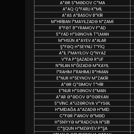
A*ƏR S*MƏDOV C*MA
A*AQ Q*FARLI K*MİL
A*AS A*BASOV B*KİR
M*HRİBAN İ*MAYILZADƏ N*ZAMİ
R*FƏT B*YRAMOV F*AD
S*YAD H*SƏNOVA T*LMAN
M*HSÜN A*AYEV A*ALAR
Ş*FƏQ H*SEYNLİ T*FİQ
A*İL İ*MAYILOV Q*NYAZ
V*FA P*ŞAZADƏ R*UF
N*RLAN N*ĞIZADƏ M*KAYIL
İ*RAHİM İ*RAHİMLİ R*HMAN
E*NUR H*SEYNOV M*ZAKİR
A*ƏR Q*SIMOV T*HİR
E*NUR H*SƏNOV E*MAN
A*AR Ə*ƏDOV Ə*GƏRXAN
S*VİNC A*UZƏROVA V*YSƏL
H*MİDAĞA A*AZADƏ H*MİD
C*FƏR İ*ANOV Ə*MƏD
H*SNİYYƏ M*RADOVA N*SİB
C*ŞQUN H*MZƏYEV P*ŞA