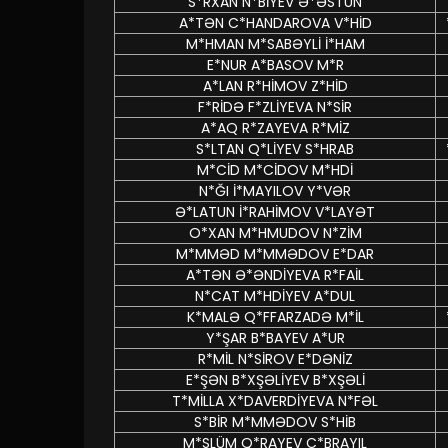
S*RXAN N*BİYEV Ə*ƏSTUN
A*TƏN C*HANDAROVA V*HİD
M*HMAN M*SABƏYLİ İ*HAM
E*NUR A*BASOV M*R
A*LAN R*HİMOV Z*HİD
F*RİDƏ F*ZLİYEVA N*SİR
A*AQ R*ZAYEVA R*MİZ
S*LTAN Q*LİYEV S*HRAB
M*CİD M*CİDOV M*HDİ
N*ĞI İ*MAYILOV Y*VƏR
Ə*LATUN İ*RAHİMOV V*LAYƏT
O*XAN M*HMUDOV N*ZİM
M*MMƏD M*MMƏDOV E*DAR
A*TƏN Ə*ƏNDİYEVA R*FAİL
N*CAT M*HDİYEV A*DUL
K*MALƏ Q*FFARZADƏ M*İL
Y*ŞAR B*BAYEV A*UR
R*MİL N*SİROV E*DƏNİZ
E*ŞƏN B*XŞƏLİYEV B*XŞƏLİ
T*MİLLA X*DAVERDİYEVA N*FƏL
S*BİR M*MMƏDOV S*HİB
M*SLÜM Q*RAYEV C*BRAYIL