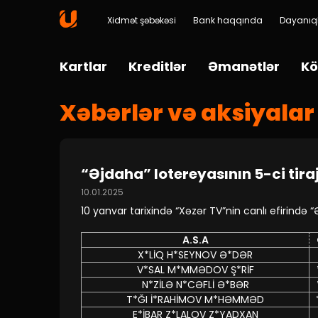
Xidmət şəbəkəsi
Bank haqqında
Dayanıql
Kartlar
Kreditlər
Əmanətlər
Kö
Xəbərlər və aksiyalar
“Əjdaha” lotereyasının 5-ci tirajı
10.01.2025
10 yanvar tarixində “Xəzər TV”nin canlı efirində “
A.S.A
X*LİQ H*SEYNOV Ə*DƏR
V*SAL M*MMƏDOV Ş*RİF
N*ZİLƏ N*CƏFLİ Ə*BƏR
T*ĞI İ*RAHİMOV M*HƏMMƏD
E*İBAR Z*LALOV Z*YADXAN