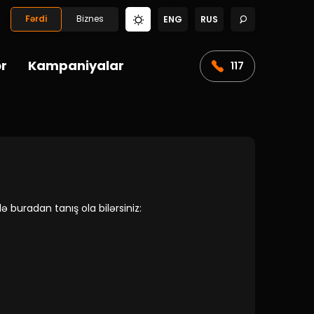
Fərdi
Biznes
ENG
RUS
ər
Kampaniyalar
117
ə buradan tanış ola bilərsiniz: