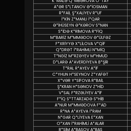
K*MALƏ Q*MBƏROVA O*TAY
A*ƏR S*LTANOV Ə*İOSMAN
R*FAİL Ş*XALİYEV R*UF
İ*KİN Z*MANLI İ*QAR
Ə*İHÜSEYN Ə*KƏROV S*NAN
S*İDƏ K*RİMOVA R*FİQ
M*BARİZ M*MMƏDOV Ə*ÜLFƏZ
F*XRİYYƏ X*LİLOVA V*QİF
Q*DRƏT İ*RAHİMLİ N*MİQ
T*NGİZ M*RZƏYEV M*HMUD
D*LARƏ A*AVERDİYEVA B*ŞİR
T*RAL R*AYEV A*İF
C*YHUN H*SEYNOV Z*YAFƏT
X*VƏR Y*SİFOVA R*BAİL
Ş*KRAN H*SƏNOV Z*HİD
V*SAL F*RZƏLİYEV A*İF
F*İQ S*TTARZADƏ S*HİB
A*NUR M*MMƏDOVA F*AD
R*NA A*AYEVA İ*RAM
N*GAR Q*LİYEVA E*XAN
O*XAN İ*RAHİMLİ A*ALAR
R*SİM A*BASOV A*BAS