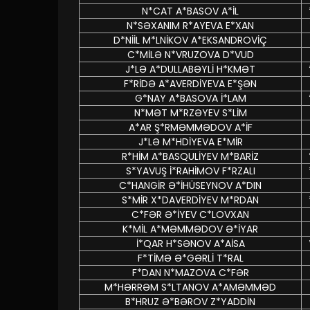
N*CAT A*BASOV A*İL
N*SƏXANIM R*AYEVA E*XAN
D*NİİL M*LNİKOV A*EKSANDROVİÇ
C*MİLƏ N*VRUZOVA D*VUD
J*LƏ A*DULLABƏYLİ H*KMƏT
F*RİDƏ A*AVERDİYEVA E*ŞƏN
G*NAY A*BASOVA İ*LAM
N*MƏT M*RZƏYEV S*LİM
A*AR Ş*RMƏMMƏDOV A*İF
J*LƏ M*HDİYEVA E*MİR
R*HİM A*BASQULİYEV M*BARİZ
S*YAVUŞ İ*RAHİMOV F*RZALI
C*HANGİR Ə*İHÜSEYNOV A*DIN
S*MİR X*DAVERDİYEV M*RDAN
C*FƏR Ə*İYEV C*LOVXAN
K*MİL A*MƏMMƏDOV Ə*İYAR
İ*QAR H*SƏNOV A*AİSA
F*TİMƏ Ə*GƏRLİ T*RAL
F*DAN N*MAZOVA C*FƏR
M*HƏRRƏM S*LTANOV A*AMƏMMƏD
B*HRUZ Ə*BƏROV Z*YADDİN