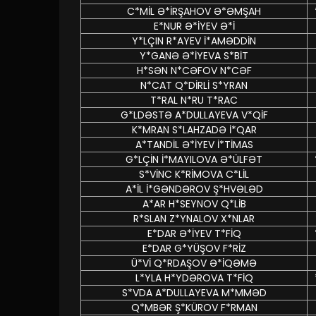
C*MİL Ə*İRŞAHOV Ə*ƏMŞAH
E*NUR Ə*İYEV Ə*İ
Y*LÇIN R*AYEV İ*AMƏDDİN
Y*GANƏ Ə*İYEVA S*BİT
H*SƏN N*CƏFOV N*CƏF
N*CAT Q*DİRLİ S*YRAN
T*RAL N*RU T*RAC
G*LDƏSTƏ A*DULLAYEVA V*QİF
K*MRAN S*LAHZADƏ İ*QAR
A*TANDİL Ə*İYEV İ*TİMAS
G*LÇİN İ*MAYILOVA Ə*ÜLFƏT
S*VİNC K*RİMOVA C*LİL
A*İL İ*GƏNDƏROV Ş*HVƏLƏD
A*AR H*SEYNOV Q*LİB
R*SLAN Z*YNALOV X*NLAR
E*DAR Ə*İYEV T*FİQ
E*DAR G*YÜŞOV F*RİZ
Ü*Vİ Q*RDAŞOV Ə*İQƏMƏ
L*YLA H*YDƏROVA T*FİQ
S*VDA A*DULLAYEVA M*MMƏD
Q*MBƏR Ş*KÜROV F*RMAN