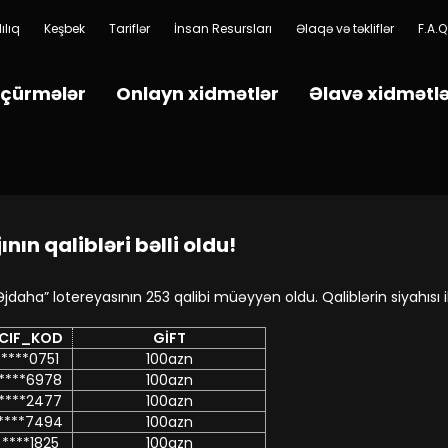
ılıq
Keşbek
Tariflər
İnsan Resursları
Əlaqə və təkliflər
F.A.Q
çürmələr
Onlayn xidmətlər
Əlavə xidmətl
nın qalibləri bəlli oldu!
Əjdaha” lotereyasının 253 qalibi müəyyən oldu. Qaliblərin siyahısı il
CIF_KOD
GİFT
****0751
100azn
****6978
100azn
****2477
100azn
****7494
100azn
****1825
100azn