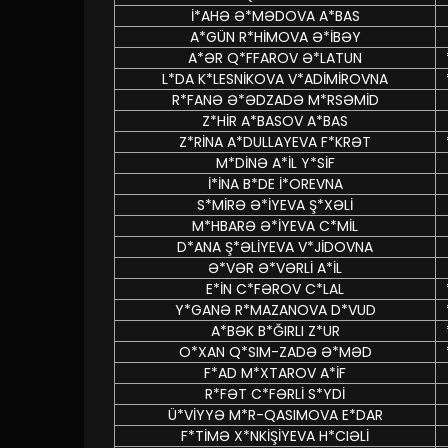
İ*AHƏ Ə*MƏDOVA A*BAS
A*GÜN R*HİMOVA Ə*İBƏY
A*ƏR Q*FFAROV Ə*LATUN
L*DA K*LESNİKOVA V*ADİMİROVNA
R*FANƏ Ə*ƏDZADƏ M*RSƏMİD
Z*HİR A*BASOV A*BAS
Z*RİNA A*DULLAYEVA F*KRƏT
M*DİNƏ A*İL Y*SİF
İ*İNA B*DE İ*OREVNA
S*MİRƏ Ə*İYEVA Ş*XƏLİ
M*HBARƏ Ə*İYEVA C*MİL
D*ANA Ş*ƏLİYEVA V*JİDOVNA
Ə*VƏR Ə*VƏRLİ A*İL
E*İN C*FƏROV C*LAL
Y*GANƏ R*MAZANOVA D*VUD
A*BƏK B*ĞIRLI Z*UR
O*XAN Q*SIM-ZADƏ Ə*MƏD
F*AD M*XTAROV A*İF
R*FƏT C*FƏRLİ S*YDİ
Ü*VİYYƏ M*R-QASIMOVA E*DAR
F*TİMƏ X*NKİŞİYEVA H*CIƏLİ