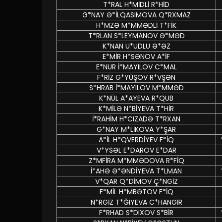
T*RAL H*MİDLİ R*HİD
G*NAY Ə*İLQASIMOVA Q*RXMAZ
H*MZƏ M*MMƏDLİ T*FİK
T*RLAN S*LEYMANOV Ə*MƏD
K*NAN U*UDLU Ə*ƏZ
E*MİR H*SƏNOV A*İF
E*NUR İ*MAYILOV C*MAL
F*RİZ G*YÜŞOV R*VŞƏN
S*HRAB İ*MAYILOV M*MMƏD
K*NÜL A*AYEVA R*QUB
K*MİLƏ N*BİYEVA T*HİR
İ*RAHİM H*CIZADƏ T*RXAN
G*NAY M*LİKOVA Y*ŞAR
A*İL H*QVERDİYEV F*İQ
V*YSƏL E*DAROV E*DAR
Z*MFİRA M*MMƏDOVA R*FİQ
İ*AHƏ Ə*ƏNDİYEVA T*LMAN
V*QAR Q*DİMOV Ç*NGİZ
F*MİL H*MBƏTOV F*İQ
N*RGİZ T*ĞIYEVA C*HANGİR
F*RHAD S*DIXOV S*BİR