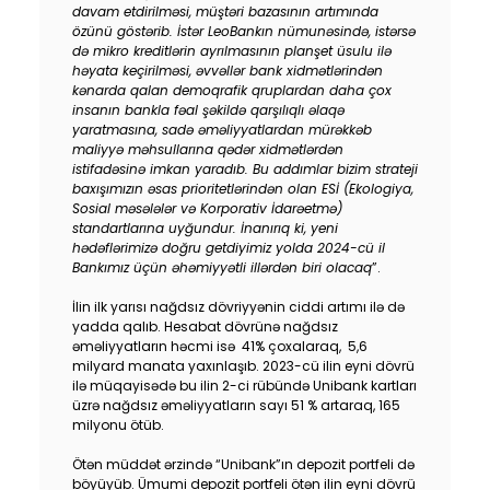
davam etdirilməsi, müştəri bazasının artımında
özünü göstərib. İstər LeoBankın nümunəsində, istərsə
də mikro kreditlərin ayrılmasının planşet üsulu ilə
həyata keçirilməsi,
əvvəllər bank xidmətlərindən
kənarda qalan demoqrafik qruplardan daha çox
insanın bankla fəal şəkildə qarşılıqlı əlaqə
yaratmasına, sadə əməliyyatlardan mürəkkəb
maliyyə məhsullarına qədər xidmətlərdən
istifadəsinə imkan yaradıb. Bu addımlar bizim strateji
baxışımızın əsas prioritetlərindən olan ESİ (Ekologiya,
Sosial məsələlər və Korporativ İdarəetmə)
standartlarına uyğundur. İ
nanırıq ki, yeni
hədəflərimizə doğru getdiyimiz yolda 2024-cü il
Bankımız üçün əhəmiyyətli illərdən biri olacaq
”.
İlin ilk yarısı nağdsız dövriyyənin ciddi artımı ilə də
yadda qalıb. Hesabat dövrünə nağdsız
əməliyyatların həcmi isə 41% çoxalaraq, 5,6
milyard manata yaxınlaşıb. 2023-cü ilin eyni dövrü
ilə müqayisədə bu ilin 2-ci rübündə Unibank kartları
üzrə nağdsız əməliyyatların sayı 51 % artaraq, 165
milyonu ötüb.
Ötən müddət ərzində “Unibank”ın depozit portfeli də
böyüyüb. Ümumi depozit portfeli ötən ilin eyni dövrü