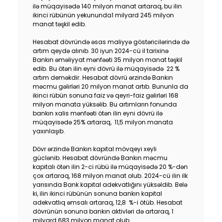
ilə müqayisədə 140 milyon
manat artaraq, bu ilin
ikinci rübünün yekununda
1 milyard 245
milyon
manat təşkil edib.
Hesabat dövründə əsas maliyyə göstəricilərində də
artım qeydə alınıb. 30 iyun 2024-cü il tarixinə
Bankın əməliyyat mənfəəti 35 milyon manat təşkil
edib. Bu ötən ilin eyni dövrü ilə müqayisədə 22 %
artım deməkdir. Hesabat dövrü ərzində Bankın
məcmu gəlirləri 20 milyon manat artıb. Bununla da
ikinci rübün sonuna faiz və qeyri-faiz gəlirləri 168
milyon manata yüksəlib. Bu artımların fonunda
bankın xalis mənfəəti ötən ilin eyni dövrü ilə
müqayisədə 25% artaraq, 11,5 milyon manata
yaxınlaşıb.
Dövr ərzində Bankın kapital mövqeyi xeyli
güclənib. Hesabat dövründə Bankın məcmu
kapitalı ötən ilin 2-ci rübü ilə müqayisədə 20 %-dən
çox artaraq, 168 milyon manat olub. 2024-cü ilin ilk
yarısında Bank kapital adekvatlığını yüksəldib. Belə
ki, ilin ikinci rübünün sonuna bankın kapital
adekvatlıq əmsalı artaraq, 12,8 %-i ötüb. Hesabat
dövrünün sonuna bankın aktivləri də artaraq, 1
milyard 683 milyon
manat olub.