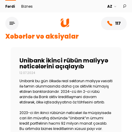
Fərdi
Biznes
117
Xəbərlər və aksiyalar
Unibank ikinci rübün maliyyə
nəticələrini açıqlayıb
12.07.2024
Unibank bu gün ölkədə real sektorun maliyyə vəsaiti
ilə təmin olunmasında daha çox aktivlik nümayiş
etdirən banklardandır. 2024-cü ilin 2-ci rübü
ərzində də Bank aktiv kreditləşməni davam
etdirərək, ölkə iqtisadiyyatına öz töhfəsini artırıb.
Xidmət şəbəkəsi
2023-ci ilin ikinci rübünün nəticələri ilə müqayisədə
cari ilin müvafiq dövründə “Unibank”ın ümumi
Bank haqqında
kredit portfelinin həcmi 92 milyon manat çoxalıb.
Bu artımda biznes kreditlərinin xüsusi payı var.