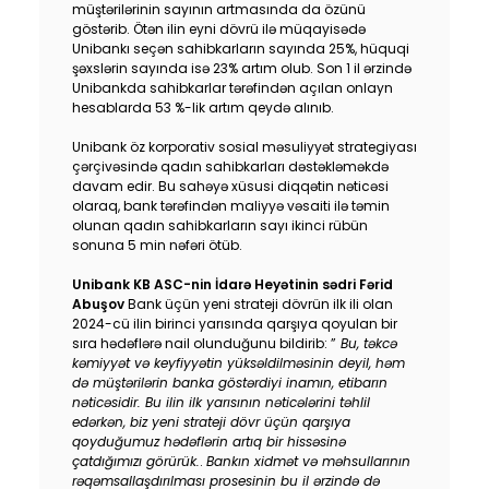
müştərilərinin sayının artmasında da özünü
göstərib. Ötən ilin eyni dövrü ilə müqayisədə
Unibankı seçən sahibkarların sayında 25%, hüquqi
şəxslərin sayında isə 23% artım olub. Son 1 il ərzində
Unibankda sahibkarlar tərəfindən açılan onlayn
hesablarda 53 %-lik artım qeydə alınıb.
Unibank öz korporativ sosial məsuliyyət strategiyası
çərçivəsində qadın sahibkarları dəstəkləməkdə
davam edir. Bu sahəyə xüsusi diqqətin nəticəsi
olaraq, bank tərəfindən maliyyə vəsaiti ilə təmin
olunan qadın sahibkarların sayı ikinci rübün
sonuna 5 min nəfəri ötüb.
Unibank KB ASC-nin İdarə Heyətinin sədri Fərid
Abuşov
Bank üçün yeni strateji dövrün ilk ili olan
2024-cü ilin birinci yarısında qarşıya qoyulan bir
sıra hədəflərə nail olunduğunu bildirib:
”
Bu, təkcə
kəmiyyət və keyfiyyətin yüksəldilməsinin deyil, həm
də müştərilərin banka göstərdiyi inamın, etibarın
nəticəsidir. Bu ilin ilk yarısının nəticələrini təhlil
edərkən, biz yeni strateji dövr üçün qarşıya
qoyduğumuz hədəflərin artıq bir hissəsinə
çatdığımızı görürük.
.
Bankın xidmət və məhsullarının
rəqəmsallaşdırılması prosesinin bu il ərzində də