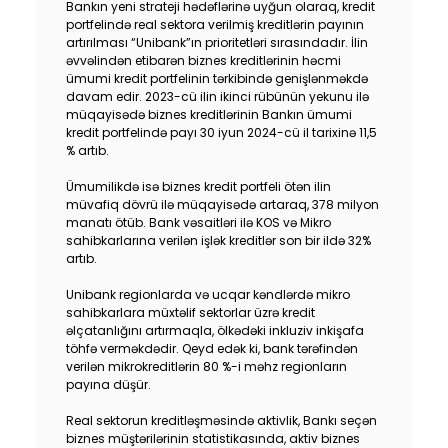
Bankın yeni strateji hədəflərinə uyğun olaraq, kredit
Dayanıqlılıq
portfelində real sektora verilmiş kreditlərin payının
artırılması “Unibank”ın prioritetləri sırasındadır. İlin
əvvəlindən etibarən biznes kreditlərinin həcmi
Keşbek
ümumi kredit portfelinin tərkibində genişlənməkdə
davam edir. 2023-cü ilin ikinci rübünün yekunu ilə
müqayisədə biznes kreditlərinin Bankın ümumi
Tariflər
kredit portfelində payı 30 iyun 2024-cü il tarixinə 11,5
% artıb.
İnsan Resursları
Ümumilikdə isə biznes kredit portfeli ötən ilin
müvafiq dövrü ilə müqayisədə artaraq, 378 milyon
Əlaqə və təkliflər
manatı ötüb. Bank vəsaitləri ilə KOS və Mikro
sahibkarlarına verilən işlək kreditlər son bir ildə 32%
artıb.
F.A.Q
Unibank regionlarda və ucqar kəndlərdə mikro
sahibkarlara müxtəlif sektorlar üzrə kredit
əlçatanlığını artırmaqla, ölkədəki inkluziv inkişafa
töhfə verməkdədir. Qeyd edək ki, bank tərəfindən
verilən mikrokreditlərin 80 %-i məhz regionların
payına düşür.
Real sektorun kreditləşməsində aktivlik, Bankı seçən
biznes müştərilərinin statistikasında, aktiv biznes