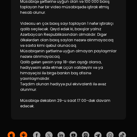
Müsabiqə şərtlərinə uyğun olan və 100 000 baxış
Dayanıqlılıq
toplayan hər bir video müsabiqədə iştirak etmiş
hesab olunur.
Keşbek
Videosu ən çox baxış sayı toplayan 1 nəfər iştirakçı
qalib seçiləcək. Qeyd edək ki, baxışlar yalnız
Tariflər
Azərbaycan Respublikasından olmalıdır. Digər
ölkələrdən olan baxış sayları nəzərə alınmayacaq
və saxta kimi qəbul olunacaq.
İnsan Resursları
Müsabiqənin şərtlərinə uyğun olmayan paylaşımlar
nəzərə alınmayacaq.
Qalib gələn şəxsin yaşı 18-dən aşağı olarsa,
Əlaqə və təkliflər
hədiyyəsini əldə etmək üçün valideyini və ya
himayəçisi ilə birgə bankın baş ofisinə
yaxınlaşmalıdır.
F.A.Q
Təqdim olunan hədiyyə pul ekvivalenti ilə əvəz
olunmur.
Müsabiqə dekabrın 29-u saat 17:00-dək davam
edəcək.