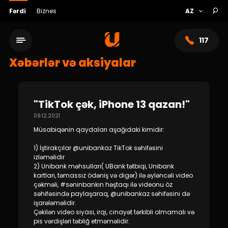
Fərdi
Biznes
117
Xəbərlər və aksiyalar
"TikTok çək, iPhone 13 qazan!"
09.12.2021
Müsabiqənin qaydaları aşağıdaki kimidir:
1) İştirakçılar @unibankaz TikTok səhifəsini
izləməlidir
2) Unibank məhsulları( UBank tətbiqi, Unibank
kartları, təmassız ödəniş və digər) ilə əyləncəli video
Xidmət şəbəkəsi
çəkməli, #səninbankın həştaqı ilə videonu öz
səhifəsində paylaşaraq, @unibankaz səhifəsini də
işarələməlidir.
Bank haqqında
Çəkilən video siyasi, irqi, cinayət tərkibli olmamalı və
pis vərdişləri təbliğ etməməlidir.