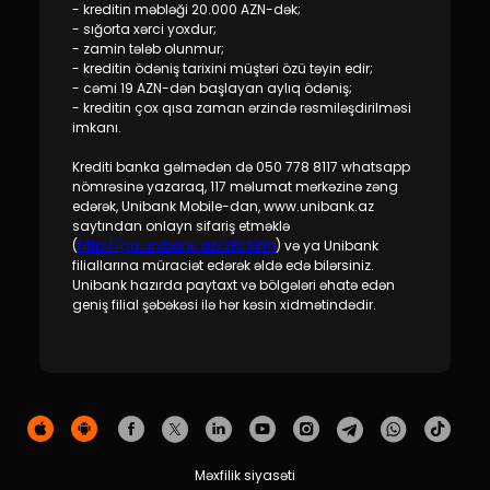
Dayanıqlılıq
- kreditin məbləği 20.000 AZN-dək;
- sığorta xərci yoxdur;
- zamin tələb olunmur;
Keşbek
- kreditin ödəniş tarixini müştəri özü təyin edir;
- cəmi 19 AZN-dən başlayan aylıq ödəniş;
- kreditin çox qısa zaman ərzində rəsmiləşdirilməsi
Tariflər
imkanı.
Krediti banka gəlmədən də 050 778 8117 whatsapp
İnsan Resursları
nömrəsinə yazaraq, 117 məlumat mərkəzinə zəng
edərək, Unibank Mobile-dan, www.unibank.az
saytından onlayn sifariş etməklə
Əlaqə və təkliflər
(
http://go.unibank.az/2FcSiNh
) və ya Unibank
filiallarına müraciət edərək əldə edə bilərsiniz.
F.A.Q
Unibank hazırda paytaxt və bölgələri əhatə edən
geniş filial şəbəkəsi ilə hər kəsin xidmətindədir.
Məxfilik siyasəti