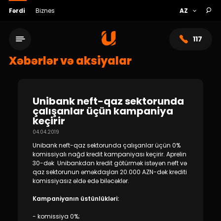
Fərdi
Biznes
117
Xəbərlər və aksiyalar
Unibank neft-qaz sektorunda
çalışanlar üçün kampaniya
keçirir
04.04.2019
Unibank neft-qaz sektorunda çalışanlar üçün 0%
komissiyalı nağd kredit kampaniyası keçirir. Aprelin
30-dək Unibankdan kredit götürmək istəyən neft və
qaz sektorunun əməkdaşları 20.000 AZN-dək krediti
Xidmət şəbəkəsi
komissiyasız əldə edə biləcəklər.
Kampaniyanın üstünlükləri:
Bank haqqında
- komissiya 0%;