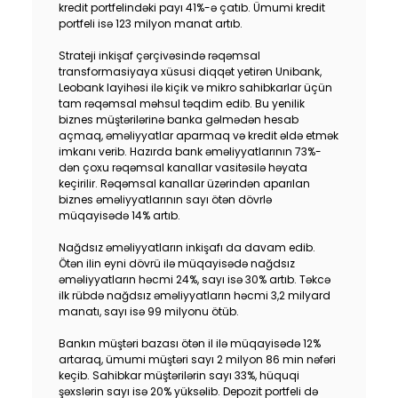
kredit portfelindəki payı 41%-ə çatıb. Ümumi kredit
Dayanıqlılıq
portfeli isə 123 milyon manat artıb.
Strateji inkişaf çərçivəsində rəqəmsal
Keşbek
transformasiyaya xüsusi diqqət yetirən Unibank,
Leobank layihəsi ilə kiçik və mikro sahibkarlar üçün
tam rəqəmsal məhsul təqdim edib. Bu yenilik
Tariflər
biznes müştərilərinə banka gəlmədən hesab
açmaq, əməliyyatlar aparmaq və kredit əldə etmək
İnsan Resursları
imkanı verib. Hazırda bank əməliyyatlarının 73%-
dən çoxu rəqəmsal kanallar vasitəsilə həyata
keçirilir. Rəqəmsal kanallar üzərindən aparılan
Əlaqə və təkliflər
biznes əməliyyatlarının sayı ötən dövrlə
müqayisədə 14% artıb.
F.A.Q
Nağdsız əməliyyatların inkişafı da davam edib.
Ötən ilin eyni dövrü ilə müqayisədə nağdsız
əməliyyatların həcmi 24%, sayı isə 30% artıb. Təkcə
ilk rübdə nağdsız əməliyyatların həcmi 3,2 milyard
manatı, sayı isə 99 milyonu ötüb.
Bankın müştəri bazası ötən il ilə müqayisədə 12%
artaraq, ümumi müştəri sayı 2 milyon 86 min nəfəri
keçib. Sahibkar müştərilərin sayı 33%, hüquqi
şəxslərin sayı isə 20% yüksəlib. Depozit portfeli də