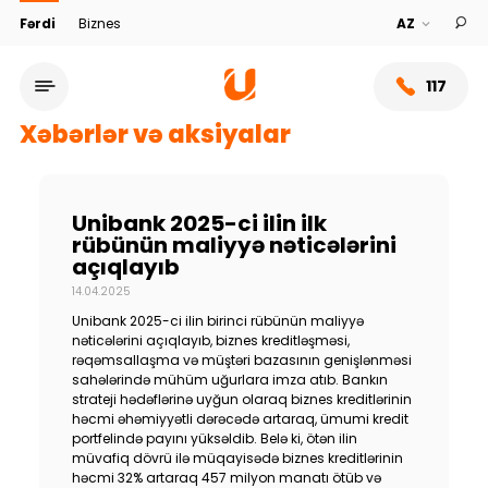
Fərdi
Biznes
117
Xəbərlər və aksiyalar
Unibank 2025-ci ilin ilk
rübünün maliyyə nəticələrini
açıqlayıb
14.04.2025
Unibank 2025-ci ilin birinci rübünün maliyyə
nəticələrini açıqlayıb, biznes kreditləşməsi,
rəqəmsallaşma və müştəri bazasının genişlənməsi
sahələrində mühüm uğurlara imza atıb. Bankın
Xidmət şəbəkəsi
strateji hədəflərinə uyğun olaraq biznes kreditlərinin
həcmi əhəmiyyətli dərəcədə artaraq, ümumi kredit
portfelində payını yüksəldib. Belə ki, ötən ilin
Bank haqqında
müvafiq dövrü ilə müqayisədə biznes kreditlərinin
həcmi 32% artaraq 457 milyon manatı ötüb və