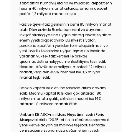
sabit artım nümayiş etdirib və müddətli depozitlərin
həcmi 40 milyon manat artaraq, ümumi depozit
portfeli 1,2 milyard manatı keçib.
Faiz və qeyri-faiz gəlirlərinin cəmi 85 milyon manat
olub. Dövr ərzində Bank, rəqəmsal və dayanıqlı
inkişaf strategiyasına uyğun olaraq investisiyalara
əhəmiyyətli diqqət ayırıb. Bu investisiyalar,
pərakəndə portfelin yenidən formalaşdırılması və
yeni likvidlik tələblərinə uyğunlaşma nəticəsində
yaranan yüksək faiz xərcləri ilə birlikdə
qısamüddətli əməliyyat mənfəətliliyinə təsir edib.
Hesabat dövründə əməliyyat mənfəəti 12 milyon
manat, vergidən əvvəl mənfəət isə 3,6 milyon
manat təşkil edib.
Bankın kapital və aktiv bazasında artım davam
edib. Məcmu kapital 10%-dən çox artaraq 180
milyon manata çatıb, aktivlərin həcmi isə 14%
artaraq 1,8 milyard manatı ötüb.
Unibank KB ASC-nin
İdarə Heyətinin sədri Fərid
Abuşov
bildirib: “2025-ci ilin ilk rübündə rəqəmsal
yeniliklər və dayanıqlı maliyyə təşəbbüslərimizlə
yeni strateji vizyonumuza uyğun əhəmiyyətli