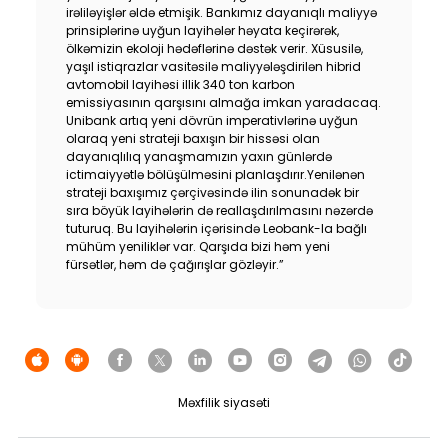
irəliləyişlər əldə etmişik. Bankımız dayanıqlı maliyyə
prinsiplərinə uyğun layihələr həyata keçirərək,
ölkəmizin ekoloji hədəflərinə dəstək verir. Xüsusilə,
yaşıl istiqrazlar vasitəsilə maliyyələşdirilən hibrid
avtomobil layihəsi illik 340 ton karbon
emissiyasının qarşısını almağa imkan yaradacaq.
Unibank artıq yeni dövrün imperativlərinə uyğun
olaraq yeni strateji baxışın bir hissəsi olan
dayanıqlılıq yanaşmamızın yaxın günlərdə
ictimaiyyətlə bölüşülməsini planlaşdırır.Yenilənən
strateji baxışımız çərçivəsində ilin sonunadək bir
sıra böyük layihələrin də reallaşdırılmasını nəzərdə
tuturuq. Bu layihələrin içərisində Leobank-la bağlı
mühüm yeniliklər var. Qarşıda bizi həm yeni
fürsətlər, həm də çağırışlar gözləyir.”
Məxfilik siyasəti