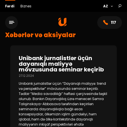
Fərdi
Biznes
117
Xəbərlər və aksiyalar
Unibank jurnalistlər üçün
dayanıqlı maliyyə
mövzusunda seminar keçirib
27.12.2024
Unibank jurnalistlər üçün “Dayanıqlı maliyyə: trend
və perspektivlər” mövzusunda seminar keçirib.
Tədbir “Media savadlılığı” həftəsi çərçivəsində təşkil
olunub. Bankın Dayanıqlılıq üzrə meneceri Səmra
Xidmət şəbəkəsi
Talışinskaya-Abbasova tərəfindən keçirilən
seminarda dayanıqlılıqla bağlı əsas
konsepsiyalar, ölkəmizin iqlim gündəliyi, həm
Bank haqqında
qlobal, həm də ölkə kontekstində dayanıqlı
maliyyənin inkişaf perspektivləri əhatə