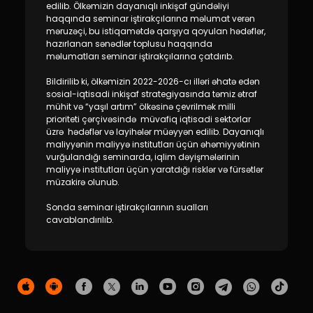
Dayanıqlılıq
edilib. Ölkəmizin dayanıqlı inkişaf gündəliyi
haqqında seminar iştirakçılarına məlumat verən
məruzəçi, bu istiqamətdə qarşıya qoyulan hədəflər,
Keşbek
hazırlanan sənədlər toplusu haqqında
məlumatları seminar iştirakçılarına çatdırıb.
Tariflər
Bildirilib ki, ölkəmizin 2022-2026-cı illəri əhatə edən
sosial-iqtisadi inkişaf strategiyasında təmiz ətraf
mühit və “yaşıl artım” ölkəsinə çevrilmək milli
İnsan Resursları
prioriteti çərçivəsində müvafiq iqtisadi sektorlar
üzrə hədəflər və layihələr müəyyən edilib. Dayanıqlı
maliyyənin maliyyə institutları üçün əhəmiyyətinin
Əlaqə və təkliflər
vurğulandığı seminarda, iqlim dəyişmələrinin
maliyyə institutları üçün yaratdığı risklər və fürsətlər
F.A.Q
müzakirə olunub.
Sonda seminar iştirakçılarının sualları
cavablandırılıb.