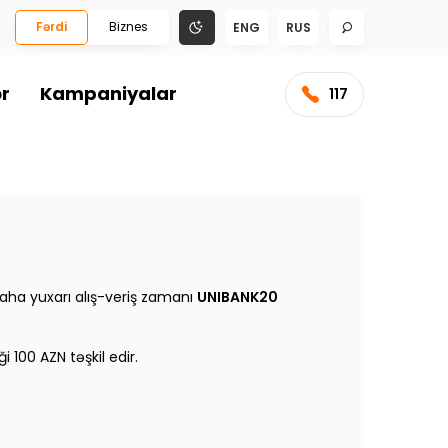
Fərdi
Biznes
ENG
RUS
ər
Kampaniyalar
117
daha yuxarı alış-veriş zamanı
UNIBANK20
 100 AZN təşkil edir.