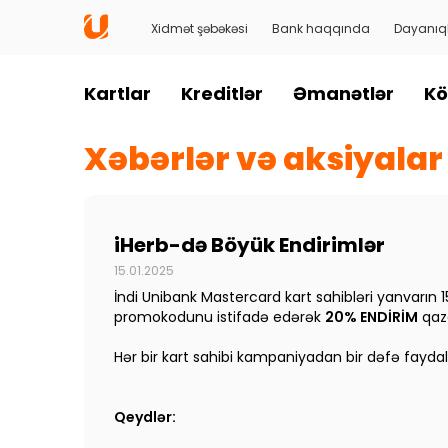
Xidmət şəbəkəsi
Bank haqqında
Dayanıql
Kartlar
Kreditlər
Əmanətlər
Kö
Xəbərlər və aksiyalar
iHerb-də Böyük Endirimlər
15.01.2025
İndi Unibank Mastercard kart sahibləri yanvarın
promokodunu istifadə edərək
2
0% ENDİRİM
qaza
Hər bir kart sahibi kampaniyadan bir dəfə faydal
Qeydlər: