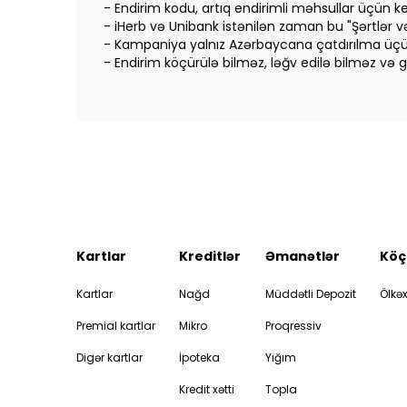
- Endirim kodu, artıq endirimli məhsullar üçün keç
- iHerb və Unibank istənilən zaman bu "Şərtlər 
- Kampaniya yalnız Azərbaycana çatdırılma üçün
- Endirim köçürülə bilməz, ləğv edilə bilməz və g
Kartlar
Kreditlər
Əmanətlər
Köç
Kartlar
Nağd
Müddətli Depozit
Ölkəx
Premial kartlar
Mikro
Proqressiv
Digər kartlar
İpoteka
Yığım
Kredit xətti
Topla