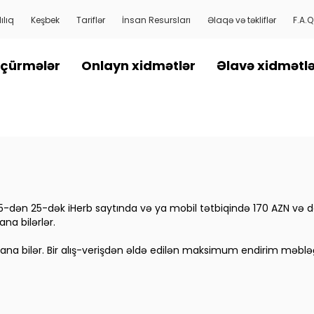
ılıq
Keşbek
Tariflər
İnsan Resursları
Əlaqə və təkliflər
F.A.Q
çürmələr
Onlayn xidmətlər
Əlavə xidmətl
 15-dən 25-dək iHerb saytında və ya mobil tətbiqində 170 AZN və 
na bilərlər.
ana bilər. Bir alış-verişdən əldə edilən maksimum endirim məbləği