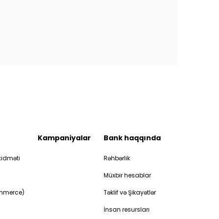
Kampaniyalar
Bank haqqında
idməti
Rəhbərlik
Müxbir hesablar
ommerce)
Təklif və Şikayətlər
İnsan resursları