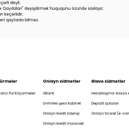
ərli deyil;
və Qaydaları" dəyişdirmək hüququnu özündə saxlayır;
 keçərlidir;
eri qaytarıla bilməz.
ürmələr
Onlayn xidmətlər
Əlavə xidmətlər
arici Pul Köçürmələri
UBank
Hesablaşma-kassa x
Unimiles şəxsi kabinet
Depozit qutuları
Onlayn kredit ödənişi
Onlayn ticarət (e-c
Onlayn kredit müraciəti