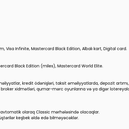
, Visa Infinite, Mastercard Black Edition, Albalı kart, Digital card.
ercard Black Edition (miles), Mastercard World Elite.
liyyatlar, kredit ödənişləri, taksit əməliyyatlarda, depozit artım
i, broker xidmətləri, qumar-mərc oyunlarına və ya digər lotereyala
 avtomatik olaraq Classic mərhələsində olacaqlar.
tərilər keşbek əldə edə bilməyəcəklər.