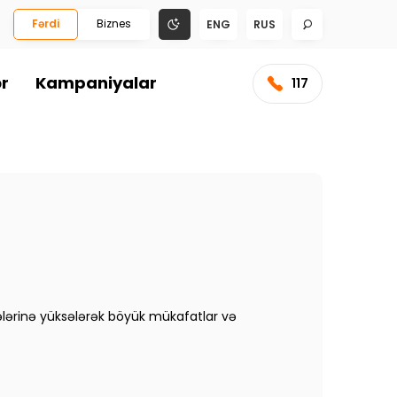
Fərdi
Biznes
ENG
RUS
ər
Kampaniyalar
117
ələrinə yüksələrək böyük mükafatlar və