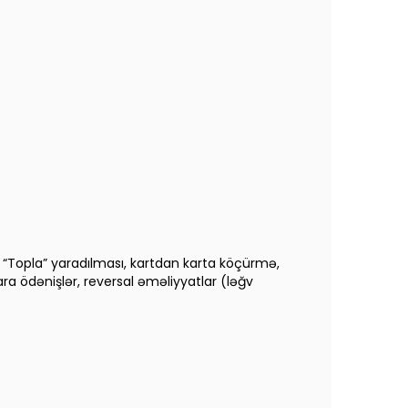
ı, “Topla” yaradılması, kartdan karta köçürmə,
ra ödənişlər, reversal əməliyyatlar (ləğv