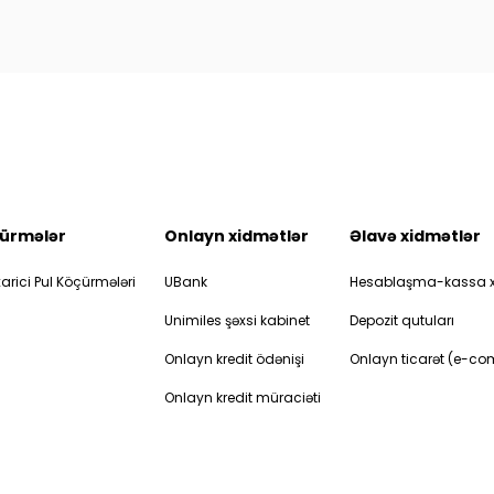
ürmələr
Onlayn xidmətlər
Əlavə xidmətlər
arici Pul Köçürmələri
UBank
Hesablaşma-kassa x
Unimiles şəxsi kabinet
Depozit qutuları
Onlayn kredit ödənişi
Onlayn ticarət (e-c
Onlayn kredit müraciəti