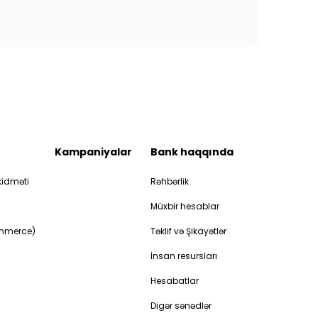
Kampaniyalar
Bank haqqında
idməti
Rəhbərlik
Müxbir hesablar
ommerce)
Təklif və Şikayətlər
İnsan resursları
Hesabatlar
Digər sənədlər