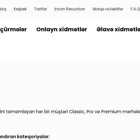
ılıq
Keşbek
Tariflər
İnsan Resursları
Əlaqə və təkliflər
F.A.Q
çürmələr
Onlayn xidmətlər
Əlavə xidmətl
ərini tamamlayan hər bir müştəri Classic, Pro və Premium mərhəl
ndıran kateqoriyalar: