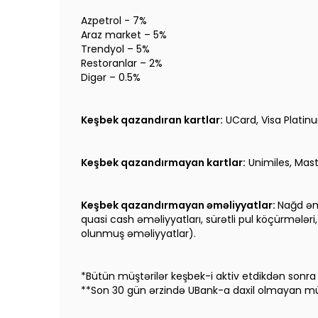
Azpetrol - 7%
Araz market – 5%
Trendyol – 5%
Restoranlar – 2%
Digər – 0.5%
Keşbek qazandıran kartlar:
UCard, Visa Platinum
Keşbek qazandırmayan kartlar:
Unimiles, Mast
Keşbek qazandırmayan əməliyyatlar:
Nağd əmə
quasi cash əməliyyatları, sürətli pul köçürmələr
olunmuş əməliyyatlar).
*Bütün müştərilər keşbek-i aktiv etdikdən sonra
**Son 30 gün ərzində UBank-a daxil olmayan müş