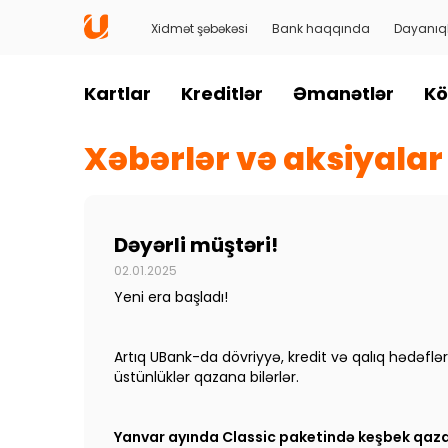
Xidmət şəbəkəsi
Bank haqqında
Dayanıql
Kartlar
Kreditlər
Əmanətlər
Kö
Xəbərlər və aksiyalar
Dəyərli müştəri!
02.01.2025
Yeni era başladı!
Artıq UBank-da dövriyyə, kredit və qalıq hədəfl
üstünlüklər qazana bilərlər.
Yanvar ayında Classic paketində keşbek qaza