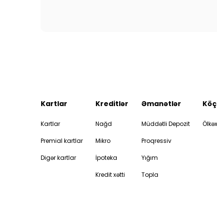
Kartlar
Kreditlər
Əmanətlər
Köç
Kartlar
Nağd
Müddətli Depozit
Ölkəx
Premial kartlar
Mikro
Proqressiv
Digər kartlar
İpoteka
Yığım
Kredit xətti
Topla