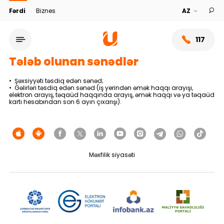
Fərdi
Biznes
117
Tələb olunan sənədlər
• Şəxsiyyəti təsdiq edən sənəd;
• Gəlirləri təsdiq edən sənəd (iş yerindən əmək haqqı arayışı,
elektron arayış, təqaüd haqqında arayış, əmək haqqı və ya təqaüd
kartı hesabından son 6 ayın çıxarışı).
Məxfilik siyasəti
Xidmət şəbəkəsi
Bank haqqında