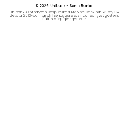
Dayanıqlılıq
© 2026, Unibank - Sənin Bankın
Unibank Azərbaycan Respublikası Mərkəzi Bankının 73 saylı 14
dekabr 2010-cu il tarixli lisenziyası əsasında fəaliyyət göstərir.
Bütün hüquqlar qorunur.
Keşbek
Tariflər
İnsan Resursları
Əlaqə və təkliflər
F.A.Q