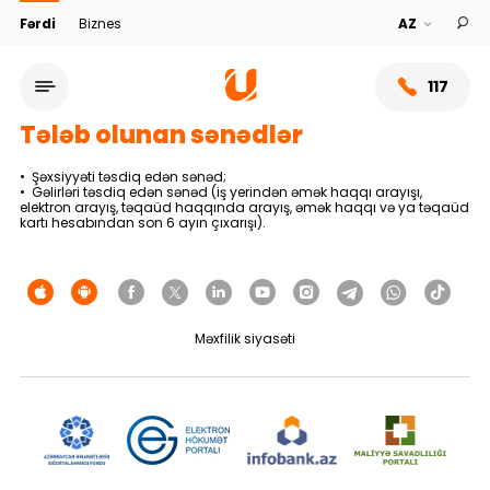
Fərdi
Biznes
117
Tələb olunan sənədlər
• Şəxsiyyəti təsdiq edən sənəd;
• Gəlirləri təsdiq edən sənəd (iş yerindən əmək haqqı arayışı,
elektron arayış, təqaüd haqqında arayış, əmək haqqı və ya təqaüd
kartı hesabından son 6 ayın çıxarışı).
Məxfilik siyasəti
Xidmət şəbəkəsi
Bank haqqında