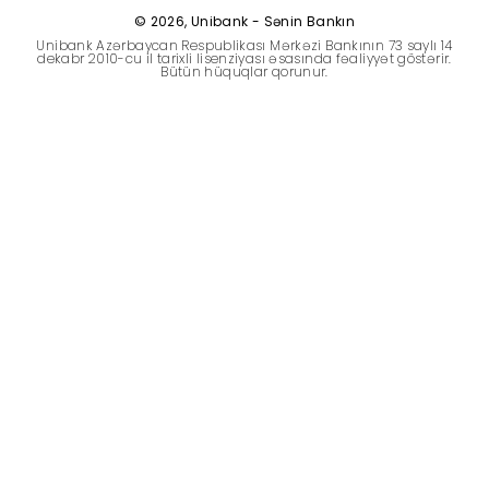
Dayanıqlılıq
© 2026, Unibank - Sənin Bankın
Unibank Azərbaycan Respublikası Mərkəzi Bankının 73 saylı 14
dekabr 2010-cu il tarixli lisenziyası əsasında fəaliyyət göstərir.
Bütün hüquqlar qorunur.
Keşbek
Tariflər
İnsan Resursları
Əlaqə və təkliflər
F.A.Q