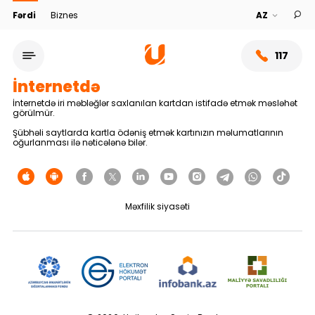
Fərdi
Biznes
117
İnternetdə
İnternetdə iri məbləğlər saxlanılan kartdan istifadə etmək məsləhət
görülmür.
Şübhəli saytlarda kartla ödəniş etmək kartınızın məlumatlarının
oğurlanması ilə nəticələnə bilər.
Məxfilik siyasəti
Xidmət şəbəkəsi
Bank haqqında