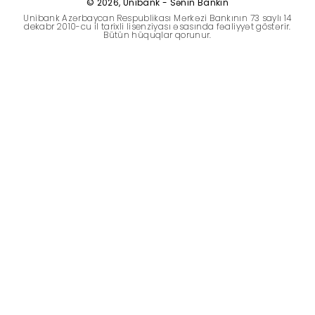
© 2026, Unibank - Sənin Bankın
Dayanıqlılıq
Unibank Azərbaycan Respublikası Mərkəzi Bankının 73 saylı 14
dekabr 2010-cu il tarixli lisenziyası əsasında fəaliyyət göstərir.
Bütün hüquqlar qorunur.
Keşbek
Tariflər
İnsan Resursları
Əlaqə və təkliflər
F.A.Q