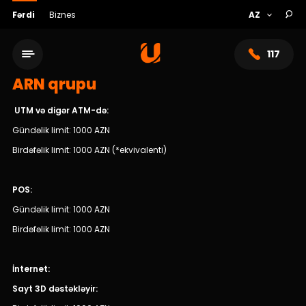
Fərdi
Biznes
117
ARN qrupu
UTM və digər ATM-də:
Gündəlik limit: 1000 AZN
Birdəfəlik limit: 1000 AZN (*ekvivalenti)
POS:
Gündəlik limit: 1000 AZN
Birdəfəlik limit: 1000 AZN
Xidmət şəbəkəsi
İnternet:
Bank haqqında
Sayt 3D dəstəkləyir: