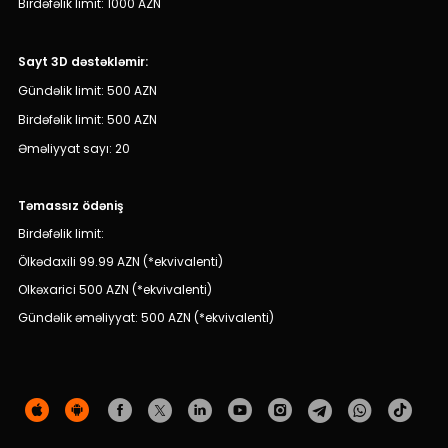
Birdəfəlik limit: 1000 AZN
Dayanıqlılıq
Keşbek
Sayt 3D dəstəkləmir:
Gündəlik limit: 500 AZN
Tariflər
Birdəfəlik limit: 500 AZN
Əməliyyat sayı: 20
İnsan Resursları
Təmassız ödəniş
Əlaqə və təkliflər
Birdəfəlik limit:
F.A.Q
Ölkədaxili 99.99 AZN (*ekvivalenti)
Olkəxarici 500 AZN (*ekvivalenti)
Gündəlik əməliyyat: 500 AZN (*ekvivalenti)