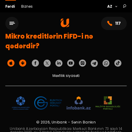
Fərdi
Biznes
117
Mikro kreditlərin FİFD-i nə
qədərdir?
Məxfilik siyasəti
Xidmət şəbəkəsi
Bank haqqında
© 2026, Unibank - Sənin Bankın
Unibank Azərbaycan Respublikası Mərkəzi Bankının 73 saylı 14