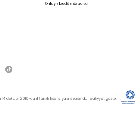
Onlayn kredit müraciəti
 dekabr 2010-cu il tarixli lisenziyası əsasında fəaliyyət göstərir.