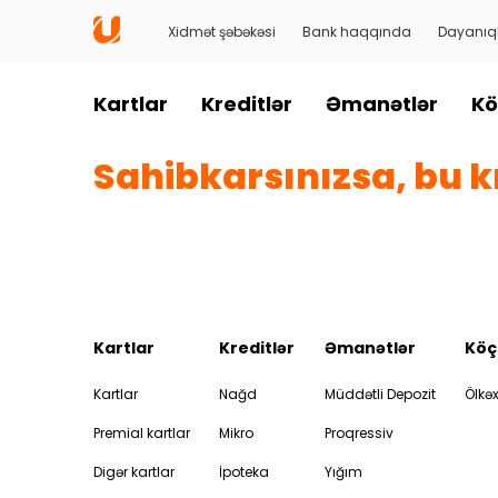
Xidmət şəbəkəsi
Bank haqqında
Dayanıql
Kartlar
Kreditlər
Əmanətlər
Kö
Sahibkarsınızsa, bu kr
Kartlar
Kreditlər
Əmanətlər
Köç
Kartlar
Nağd
Müddətli Depozit
Ölkəx
Premial kartlar
Mikro
Proqressiv
Digər kartlar
İpoteka
Yığım