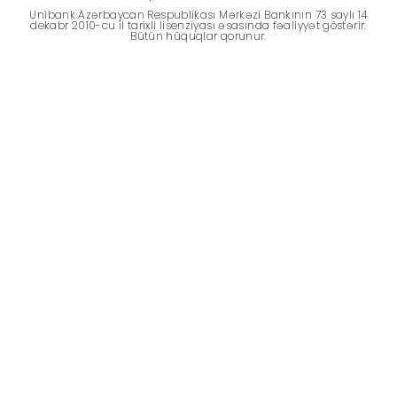
Dayanıqlılıq
Unibank Azərbaycan Respublikası Mərkəzi Bankının 73 saylı 14
dekabr 2010-cu il tarixli lisenziyası əsasında fəaliyyət göstərir.
Bütün hüquqlar qorunur.
Keşbek
Tariflər
İnsan Resursları
Əlaqə və təkliflər
F.A.Q