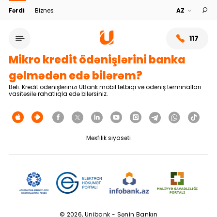
Fərdi
Biznes
117
Mikro kredit ödənişlərini banka
gəlmədən edə bilərəm?
Bəli. Kredit ödənişlərinizi UBank mobil tətbiqi və ödəniş terminalları
vasitəsilə rahatlıqla edə bilərsiniz.
Məxfilik siyasəti
Xidmət şəbəkəsi
Bank haqqında
© 2026, Unibank - Sənin Bankın