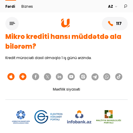
Fərdi
Biznes
117
Mikro krediti hansı müddətdə ala
bilərəm?
Kredit müraciəti daxil olmaqla 1 iş günü ərzində.
Məxfilik siyasəti
Xidmət şəbəkəsi
Bank haqqında