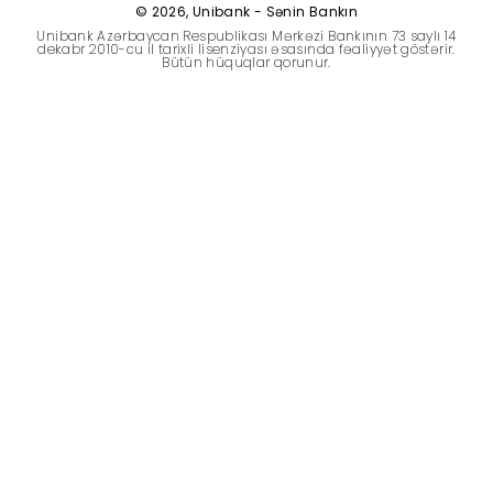
© 2026, Unibank - Sənin Bankın
Dayanıqlılıq
Unibank Azərbaycan Respublikası Mərkəzi Bankının 73 saylı 14
dekabr 2010-cu il tarixli lisenziyası əsasında fəaliyyət göstərir.
Bütün hüquqlar qorunur.
Keşbek
Tariflər
İnsan Resursları
Əlaqə və təkliflər
F.A.Q