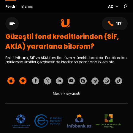
Fərdi
Biznes
117
Güzəştli fond kreditlərindən (SİF,
AKİA) yararlana bilərəm?
Bəli. Unibank, SİF və AKİA fondları üzrə müvəkkil bankdır. Fondlardan
ayrılacaq limitlər çərçivəsində kreditdən yararlana bilərsiniz.
Məxfilik siyasəti
Xidmət şəbəkəsi
Bank haqqında