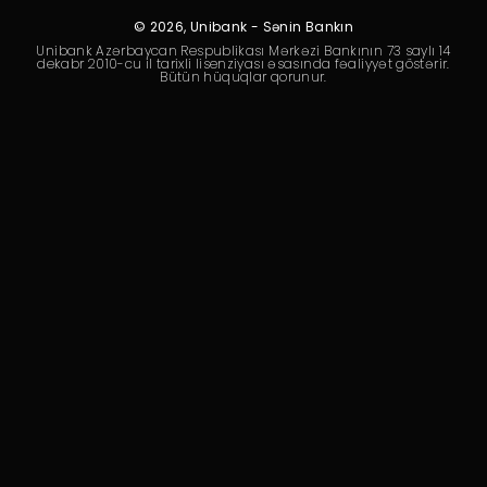
Dayanıqlılıq
© 2026, Unibank - Sənin Bankın
Unibank Azərbaycan Respublikası Mərkəzi Bankının 73 saylı 14
Keşbek
dekabr 2010-cu il tarixli lisenziyası əsasında fəaliyyət göstərir.
Bütün hüquqlar qorunur.
Tariflər
İnsan Resursları
Əlaqə və təkliflər
F.A.Q