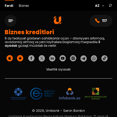
Fərdi
Biznes
117
Biznes kreditləri
6 ay fəaliyyət göstərən sahibkarlar üçün – dövriyyəni artırmaq,
avadanlıq almaq və yeni layihələrə başlamaq məqsədilə
3
ayadək
güzəşt müddəti ilə verilir.
Məxfilik siyasəti
Xidmət şəbəkəsi
Bank haqqında
© 2026, Unibank - Sənin Bankın
Unibank Azərbaycan Respublikası Mərkəzi Bankının 73 saylı 14