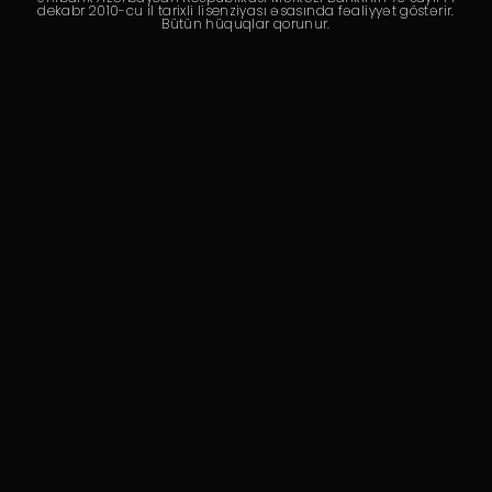
Dayanıqlılıq
dekabr 2010-cu il tarixli lisenziyası əsasında fəaliyyət göstərir.
Bütün hüquqlar qorunur.
Keşbek
Tariflər
İnsan Resursları
Əlaqə və təkliflər
F.A.Q