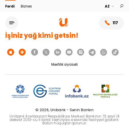
Fərdi
Biznes
117
İşiniz yağ kimi getsin!
Məxfilik siyasəti
Xidmət şəbəkəsi
© 2026, Unibank - Sənin Bankın
Unibank Azərbaycan Respublikası Mərkəzi Bankının 73 saylı 14
Bank haqqında
dekabr 2010-cu il tarixli lisenziyası əsasında fəaliyyət göstərir.
Bütün hüquqlar qorunur.