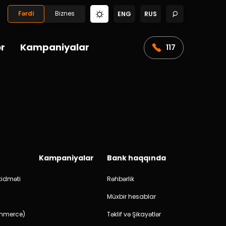
Fərdi
Biznes
ENG
RUS
ər
Kampaniyalar
117
Kampaniyalar
Bank haqqında
idməti
Rəhbərlik
Müxbir hesablar
ommerce)
Təklif və Şikayətlər