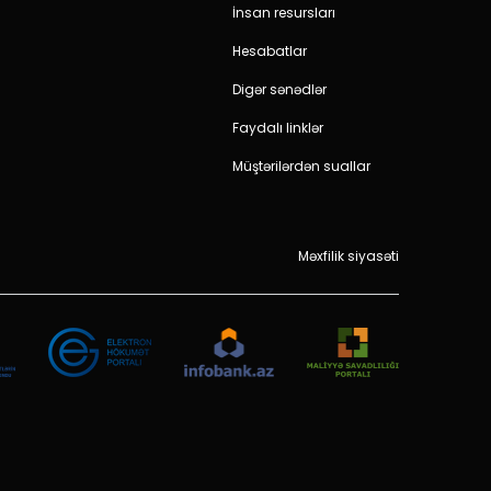
İnsan resursları
Hesabatlar
Digər sənədlər
Faydalı linklər
Müştərilərdən suallar
Məxfilik siyasəti