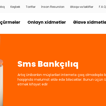
ılıq
Keşbek
Tariflər
İnsan Resursları
Əlaqə və təkliflər
F.A.Q
çürmələr
Onlayn xidmətlər
Əlavə xidmətl
Sms Bankçılıq
Artıq Unibankın müştəriləri internetə çıxış olmadıqda b
haqqında məlumat əldə edə biləcəklər. Bunun üçün Un
etmək kifayət edir