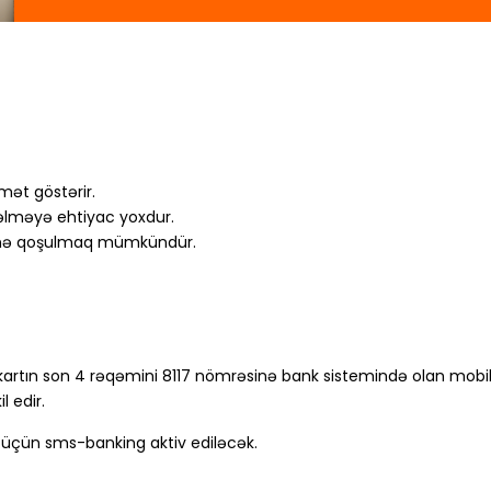
mət göstərir.
əlməyə ehtiyac yoxdur.
tinə qoşulmaq mümkündür.
 kartın son 4 rəqəmini 8117 nömrəsinə bank sistemində olan mob
l edir.
 üçün sms-banking aktiv ediləcək.