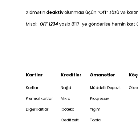
Xidmətin
deaktiv
olunması üçün “Off” sözü və kartı
Misal:
OFF 1234
yazıb 8117
-
yə göndərilsə həmin kart 
Kartlar
Kreditlər
Əmanətlər
Köç
Kartlar
Nağd
Müddətli Depozit
Ölkəx
Premial kartlar
Mikro
Proqressiv
Digər kartlar
İpoteka
Yığım
Kredit xətti
Topla