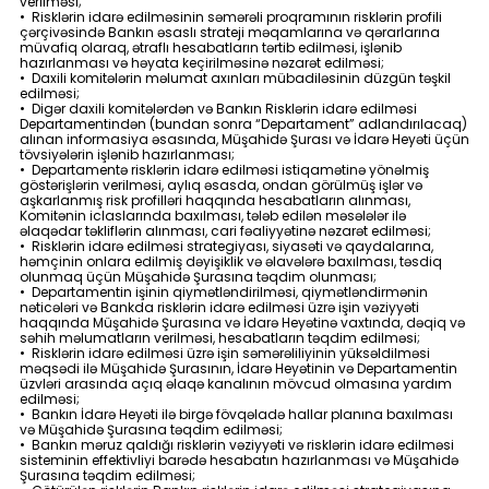
verilməsi;
• Risklərin idarə edilməsinin səmərəli proqramının risklərin profili
çərçivəsində Bankın əsaslı strateji məqamlarına və qərarlarına
müvafiq olaraq, ətraflı hesabatların tərtib edilməsi, işlənib
hazırlanması və həyata keçirilməsinə nəzarət edilməsi;
• Daxili komitələrin məlumat axınları mübadiləsinin düzgün təşkil
edilməsi;
• Digər daxili komitələrdən və Bankın Risklərin idarə edilməsi
Departamentindən (bundan sonra “Departament” adlandırılacaq)
alınan informasiya əsasında, Müşahidə Şurası və İdarə Heyəti üçün
tövsiyələrin işlənib hazırlanması;
• Departamentə risklərin idarə edilməsi istiqamətinə yönəlmiş
göstərişlərin verilməsi, aylıq əsasda, ondan görülmüş işlər və
aşkarlanmış risk profilləri haqqında hesabatların alınması,
Komitənin iclaslarında baxılması, tələb edilən məsələlər ilə
əlaqədar təkliflərin alınması, cari fəaliyyətinə nəzarət edilməsi;
• Risklərin idarə edilməsi strategiyası, siyasəti və qaydalarına,
həmçinin onlara edilmiş dəyişiklik və əlavələrə baxılması, təsdiq
olunmaq üçün Müşahidə Şurasına təqdim olunması;
• Departamentin işinin qiymətləndirilməsi, qiymətləndirmənin
nəticələri və Bankda risklərin idarə edilməsi üzrə işin vəziyyəti
haqqında Müşahidə Şurasına və İdarə Heyətinə vaxtında, dəqiq və
səhih məlumatların verilməsi, hesabatların təqdim edilməsi;
• Risklərin idarə edilməsi üzrə işin səmərəliliyinin yüksəldilməsi
məqsədi ilə Müşahidə Şurasının, İdarə Heyətinin və Departamentin
üzvləri arasında açıq əlaqə kanalının mövcud olmasına yardım
edilməsi;
• Bankın İdarə Heyəti ilə birgə fövqəladə hallar planına baxılması
və Müşahidə Şurasına təqdim edilməsi;
• Bankın məruz qaldığı risklərin vəziyyəti və risklərin idarə edilməsi
sisteminin effektivliyi barədə hesabatın hazırlanması və Müşahidə
Şurasına təqdim edilməsi;