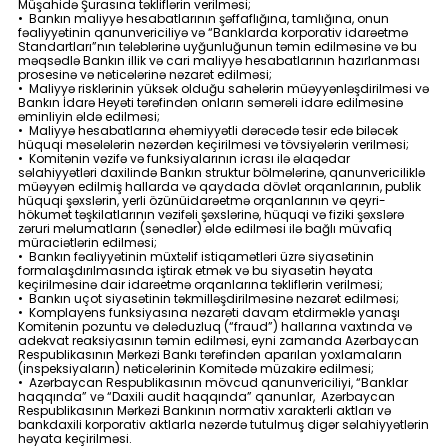
Müşahidə Şurasına təkliflərin verilməsi;
• Bankın maliyyə hesabatlarının şəffaflığına, tamlığına, onun
fəaliyyətinin qanunvericiliyə və “Banklarda korporativ idarəetmə
Standartları”nın tələblərinə uyğunluğunun təmin edilməsinə və bu
məqsədlə Bankın illik və cari maliyyə hesabatlarının hazırlanması
prosesinə və nəticələrinə nəzarət edilməsi;
• Maliyyə risklərinin yüksək olduğu sahələrin müəyyənləşdirilməsi və
Bankın İdarə Heyəti tərəfindən onların səmərəli idarə edilməsinə
əminliyin əldə edilməsi;
• Maliyyə hesabatlarına əhəmiyyətli dərəcədə təsir edə biləcək
hüquqi məsələlərin nəzərdən keçirilməsi və tövsiyələrin verilməsi;
• Komitənin vəzifə və funksiyalarının icrası ilə əlaqədar
səlahiyyətləri daxilində Bankın struktur bölmələrinə, qanunvericiliklə
müəyyən edilmiş hallarda və qaydada dövlət orqanlarının, publik
hüquqi şəxslərin, yerli özünüidarəetmə orqanlarının və qeyri-
hökumət təşkilatlarının vəzifəli şəxslərinə, hüquqi və fiziki şəxslərə
zəruri məlumatların (sənədlər) əldə edilməsi ilə bağlı müvafiq
müraciətlərin edilməsi;
• Bankın fəaliyyətinin müxtəlif istiqamətləri üzrə siyasətinin
formalaşdırılmasında iştirak etmək və bu siyasətin həyata
keçirilməsinə dair idarəetmə orqanlarına təkliflərin verilməsi;
• Bankın uçot siyasətinin təkmilləşdirilməsinə nəzarət edilməsi;
• Komplayens funksiyasına nəzarəti davam etdirməklə yanaşı
Komitənin pozuntu və dələduzluq (“fraud”) hallarına vaxtında və
adekvat reaksiyasının təmin edilməsi, eyni zamanda Azərbaycan
Respublikasının Mərkəzi Bankı tərəfindən aparılan yoxlamaların
(inspeksiyaların) nəticələrinin Komitədə müzakirə edilməsi;
• Azərbaycan Respublikasının mövcud qanunvericiliyi, “Banklar
haqqında” və “Daxili audit haqqında” qanunlar, Azərbaycan
Respublikasının Mərkəzi Bankının normativ xarakterli aktları və
bankdaxili korporativ aktlarla nəzərdə tutulmuş digər səlahiyyətlərin
həyata keçirilməsi.