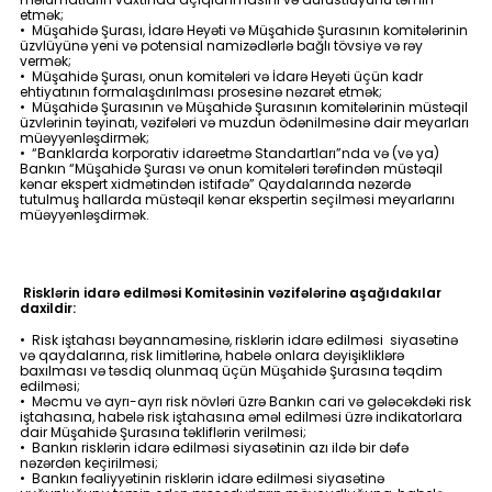
etmək;
• Müşahidə Şurası, İdarə Heyəti və Müşahidə Şurasının komitələrinin
üzvlüyünə yeni və potensial namizədlərlə bağlı tövsiyə və rəy
vermək;
• Müşahidə Şurası, onun komitələri və İdarə Heyəti üçün kadr
ehtiyatının formalaşdırılması prosesinə nəzarət etmək;
• Müşahidə Şurasının və Müşahidə Şurasının komitələrinin müstəqil
üzvlərinin təyinatı, vəzifələri və muzdun ödənilməsinə dair meyarları
müəyyənləşdirmək;
• “Banklarda korporativ idarəetmə Standartları”nda və (və ya)
Bankın “Müşahidə Şurası və onun komitələri tərəfindən müstəqil
kənar ekspert xidmətindən istifadə” Qaydalarında nəzərdə
tutulmuş hallarda müstəqil kənar ekspertin seçilməsi meyarlarını
müəyyənləşdirmək.
Risklərin idarə edilməsi Komitəsinin vəzifələrinə aşağıdakılar
daxildir:
• Risk iştahası bəyannaməsinə, risklərin idarə edilməsi siyasətinə
və qaydalarına, risk limitlərinə, habelə onlara dəyişikliklərə
baxılması və təsdiq olunmaq üçün Müşahidə Şurasına təqdim
edilməsi;
• Məcmu və ayrı-ayrı risk növləri üzrə Bankın cari və gələcəkdəki risk
iştahasına, habelə risk iştahasına əməl edilməsi üzrə indikatorlara
dair Müşahidə Şurasına təkliflərin verilməsi;
• Bankın risklərin idarə edilməsi siyasətinin azı ildə bir dəfə
nəzərdən keçirilməsi;
• Bankın fəaliyyətinin risklərin idarə edilməsi siyasətinə