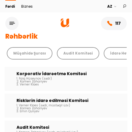
Fərdi
Biznes
117
Rəhbərlik
Müşahidə Şurası
Audit Komitəsi
İdarə Heyət
Korporativ İdarəetmə Komitəsi
1. Faiq Hüseynov (sədr)
2. Kamen Zahariyev
3. Verner Klaes
Risklərin idarə edilməsi Komitəsi
Xidmət şəbəkəsi
1. Verner Klaes (sədr, müstəqil üzv)
2. Kamen Zahariyev
3. Emin Quliyev
Bank haqqında
Audit Komitəsi