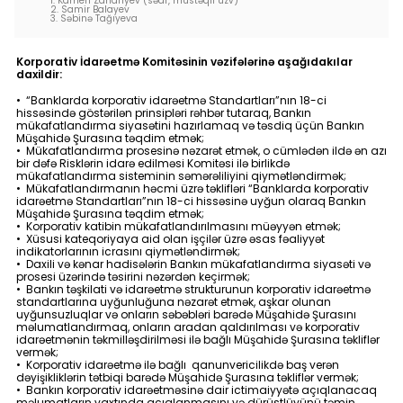
1. Kamen Zahariyev (sədr, müstəqil üzv)
2. Samir Balayev
Dayanıqlılıq
3. Səbinə Tağıyeva
Keşbek
Korporativ İdarəetmə Komitəsinin vəzifələrinə aşağıdakılar
daxildir:
• “Banklarda korporativ idarəetmə Standartları”nın 18-ci
Tariflər
hissəsində göstərilən prinsipləri rəhbər tutaraq, Bankın
mükafatlandırma siyasətini hazırlamaq və təsdiq üçün Bankın
Müşahidə Şurasına təqdim etmək;
• Mükafatlandırma prosesinə nəzarət etmək, o cümlədən ildə ən azı
İnsan Resursları
bir dəfə Risklərin idarə edilməsi Komitəsi ilə birlikdə
mükafatlandırma sisteminin səmərəliliyini qiymətləndirmək;
• Mükafatlandırmanın həcmi üzrə təklifləri “Banklarda korporativ
Əlaqə və təkliflər
idarəetmə Standartları”nın 18-ci hissəsinə uyğun olaraq Bankın
Müşahidə Şurasına təqdim etmək;
• Korporativ katibin mükafatlandırılmasını müəyyən etmək;
• Xüsusi kateqoriyaya aid olan işçilər üzrə əsas fəaliyyət
F.A.Q
indikatorlarının icrasını qiymətləndirmək;
• Daxili və kənar hadisələrin Bankın mükafatlandırma siyasəti və
prosesi üzərində təsirini nəzərdən keçirmək;
• Bankın təşkilati və idarəetmə strukturunun korporativ idarəetmə
standartlarına uyğunluğuna nəzarət etmək, aşkar olunan
uyğunsuzluqlar və onların səbəbləri barədə Müşahidə Şurasını
məlumatlandırmaq, onların aradan qaldırılması və korporativ
idarəetmənin təkmilləşdirilməsi ilə bağlı Müşahidə Şurasına təkliflər
vermək;
• Korporativ idarəetmə ilə bağlı qanunvericilikdə baş verən
dəyişikliklərin tətbiqi barədə Müşahidə Şurasına təkliflər vermək;
• Bankın korporativ idarəetməsinə dair ictimaiyyətə açıqlanacaq
məlumatların vaxtında açıqlanmasını və dürüstlüyünü təmin