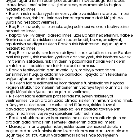
uyğunluğunu təmin edən prosedurların mövcudluğuna, habelə
İdarə Heyəti tərəfindən risk iştahası bəyannaməsnin tətbiqinə
nəzarət edilməsi;
• Bankın risk mədəniyyətinin vəziyyətinə və risklərin idarə edilməsi
siyasətindən, risk limitlərindən kənarlaşmasına dair Müşahidə
Şurasına hesabat verilməsi;
• Baş Risk İnzibatçısı ilə əməkdaşlıq edilməsi və onun fəaliyyətinə
nəzarət edilməsi;
• Kapital və likvidliyin idarəedilməsi üzrə Bankın hədəflərinin, habelə
Banka xas bütün risklərin, o cümlədən kredit, bazar, əməliyyat,
reputasiya və digər risklərin Bankın risk iştahasına uyğunluğuna
nəzarət edilməsi;
• Baş Risk İnzibatçısından və aidiyyəti struktur bölmələrdən Bankın
cari risk profili, risk mədəniyyətinin cari vəziyyəti, risk iştahası və risk
limitlərinin istifadəsi, risk limitlərinin pozulması halları və risklərin
azaldılması tədbirlərinə dair hesabat alınması;
• Bankın fəaliyyətinin qanunvericiliyin
, maliyyə bazarlarını
tənzimləyən hüquqi aktların
və bankdaxili qaydaların tələblərinə
uyğunluğunun təmin edilməsi;
• Risklərin idarə edilməsi və komplayens funksiyalarını həyata
keçirən struktur bölmələrin rəhbərlərinin vəzifəyə təyin olunması ilə
bağlı Müşahidə Şurasına təqdimat verilməsi;
• Risklərin idarə edilməsi prosesində müəyyən risklərə yol
verilməməsi və onlardan uzaq olmaq, riskləri minimuma endirmək,
müəyyən riskləri qəbul etmək, riskləri ötürmək, riskləri lazımi
qaydada yeniləmək, tətbiqi tələb edilən hallarda, tövsiyələrin
təqdim edilməsi və/və ya qərarların təklif edilməsi;
• Bankın strukturuna və iş proseslərinə risklərin monitorinqinin və
aradan qaldırılmasının səmərəli alətlərinin daxil edilməsi;
• Maraqlar münaqişələrindən, risklər üzərində nəzarətdə olan
boşluqlardan və funksiyaların təkrar olunmasından uzaq olmaq
üçün təşkilati strukturun yaradılması sahəsində tövsiyələrin