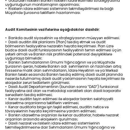
• Götürülən risklərin Bankın risklərin idarə edilməsi strategiyasına
uyğunluğunun monitorinqinin aparılması;
• Risklərin idarə edilməsi sisteminin təkmilləşdirilməsi ilə bağlı
Müşahidə Şurasına təkliflərin hazırlanması.
Audit Komitəsinin vəzifələrinə aşağıdakılar daxildir:
• Bankda audit siyasətinin və strategiyasının müəyyən edilməsi;
• Daxili auditin illik planlarını (Plan) təsdiq etmək və audit
bölməsinin fəaliyyətinə nəzarətin həyata keçirilməsi. Plan üzrə
büdcə daxili audit funksiyasının fəaliyyətinin təmin edilməsi üçün
yetərli olmalı və Bankın risk profilindəki potensial dəyişikliklərə
uyğunlaşa bilməlidir;
• Bankın Səhmdarlarının Ümumi Yığıncağının və ya Müşahidə
Şurasının qərarı, habelə Bankın adi səhmlərinin on faizindən artıq
hissəsinə malik olan səhmdarların, İdarə Heyətinin və ya Mərkəzi
Bankın tələbi əsasında Bankın təsdiq edilmiş daxili audit planında
nəzərdə tutulmamış daxili audit yoxlamasının həyata keçirilməsi ilə
əlaqədar zəruri tədbirlərin görülməsi;
• Daxili Audit Departamentinin (bundan sonra “DAD”) funksional
fəaliyyətinə aid olan və metodoloji xarakterli olan daxili korporativ
sənədlərin təsdiq edilməsi;
• Kənar auditin təyin edilməsi ilə əlaqədar bankın səlahiyyətli
idarəetmə orqanlarına təkliflərin verilməsi;
• Kənar auditorla birgə işin təşkil edilməsi, auditin nəticə və
tövsiyələrinin həyata keçirilməsinə yardım edilməsi;
• Bankın idarəetmə orqanları ilə kənar auditorlar, habelə nəzarət
orqanları arasında əlaqələrin qurulması;
• Daxili nəzarət və risklərin idarə edilməsi sistemlərinin
təkmilləşdirilməsinə dair Səhmdarların Ümumi Yığıncağına və