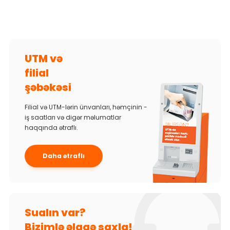
UTM və
filial
şəbəkəsi
Filial və UTM-lərin ünvanları, həmçinin -
iş saatları və digər məlumatlar
haqqında ətraflı.
Daha ətraflı
Sualın var?
Bizimlə əlaqə saxla!