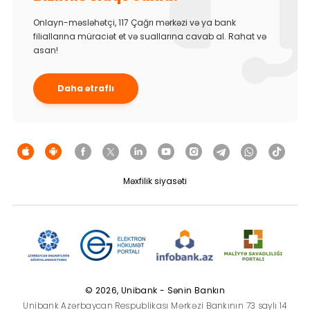
Onlayn-məsləhətçi, 117 Çağrı mərkəzi və ya bank
filiallarına müraciət et və suallarına cavab al. Rahat və
asan!
Daha ətraflı
Məxfilik siyasəti
© 2026, Unibank - Sənin Bankın
Unibank Azərbaycan Respublikası Mərkəzi Bankının 73 saylı 14