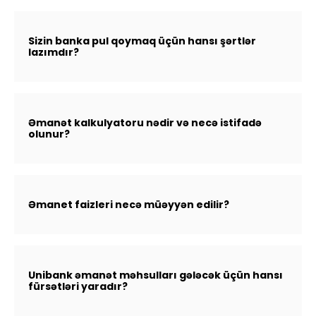
Sizin banka pul qoymaq üçün hansı şərtlər
lazımdır?
Əmanət kalkulyatoru nədir və necə istifadə
olunur?
Əmanet faizleri necə müəyyən edilir?
Unibank əmanət məhsulları gələcək üçün hansı
fürsətləri yaradır?