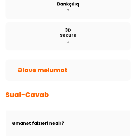
Bankçılıq
Dayanıqlılıq
x
Keşbek
3D
Secure
Tariflər
x
İnsan Resursları
Əlaqə və təkliflər
Əlavə məlumat
F.A.Q
Sual-Cavab
Əmanət faizleri nedir?