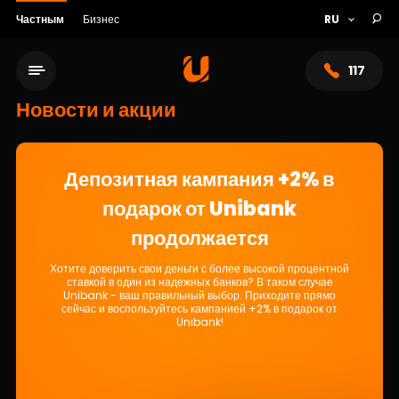
Частным
Бизнес
117
Новости и акции
Депозитная кампания +2% в
подарок от Unibank
продолжается
Хотите доверить свои деньги с более высокой процентной
ставкой в один из надежных банков? В таком случае
Unibank - ваш правильный выбор. Приходите прямо
сейчас и воспользуйтесь кампанией +2% в подарок от
Сеть обслуживания
Unibank!
О банке