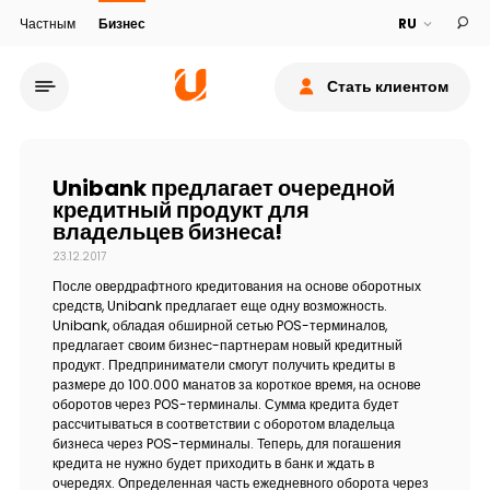
Частным
Бизнес
Стать клиентом
Unibank предлагает очередной
кредитный продукт для
владельцев бизнеса!
23.12.2017
Сеть обслуживания
После овердрафтного кредитования на основе оборотных
средств, Unibank предлагает еще одну возможность.
О банке
Unibank, обладая обширной сетью POS-терминалов,
предлагает своим бизнес-партнерам новый кредитный
продукт. Предприниматели смогут получить кредиты в
Устойчивость
размере до 100.000 манатов за короткое время, на основе
оборотов через POS-терминалы. Сумма кредита будет
рассчитываться в соответствии с оборотом владельца
Кешбэк
бизнеса через POS-терминалы. Теперь, для погашения
кредита не нужно будет приходить в банк и ждать в
очередях. Определенная часть ежедневного оборота через