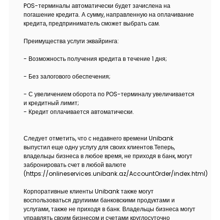
Тарифы
POS-терминалы автоматически будет зачислена на
погашение кредита. А сумму, направленную на оплачивание
кредита, предприниматель сможет выбрать сам.
Кадровые ресурсы
Преимущества услуги эквайринга:
Связь с банком
- Возможность получения кредита в течение 1 дня;
- Без залогового обеспечения;
F.A.Q
- С увеличением оборота по POS-терминалу увеличивается
и кредитный лимит;
- Кредит оплачивается автоматически.
Следует отметить, что с недавнего времени Unibank
выпустил еще одну услугу для своих клиентов.Теперь,
владельцы бизнеса в любое время, не приходя в банк, могут
забронировать счет в любой валюте
(https://onlineservices.unibank.az/AccountOrder/index.html)
Корпоративные клиенты Unibank также могут
воспользоваться другиими банковскими продуктами и
услугами, также не приходя в банк. Владельцы бизнеса могут
управлять своим бизнесом и счетами круглосуточно