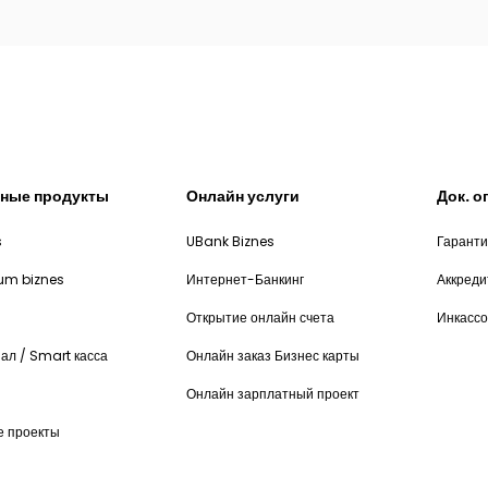
ные продукты
Онлайн услуги
Док. 
s
UBank Biznes
Гарант
num biznes
Интернет-Банкинг
Аккред
Открытие онлайн счета
Инкассо
ал / Smart касса
Онлайн заказ Бизнес карты
Онлайн зарплатный проект
е проекты