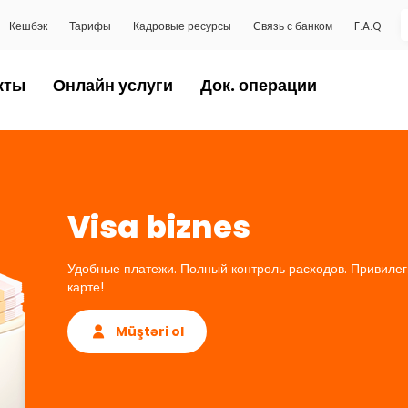
Кешбэк
Тарифы
Кадровые ресурсы
Связь с банком
F.A.Q
кты
Онлайн услуги
Док. операции
Visa biznes
Удобные платежи. Полный контроль расходов. Привилеги
карте!
Müştəri ol