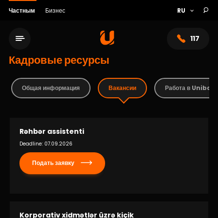
Частным
Бизнес
117
Кадровые ресурсы
Общая информация
Вакансии
Работа в Uniban
Rəhbər assistenti
Deadline: 07.09.2026
Подать заявку
Сеть обслуживания
О банке
Korporativ xidmətlər üzrə kiçik