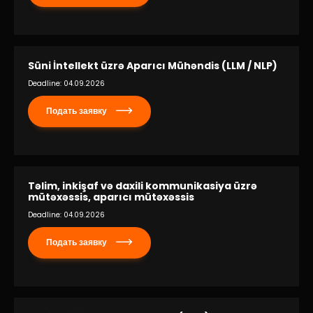
Süni İntellekt üzrə Aparıcı Mühəndis (LLM / NLP)
Deadline: 04.09.2026
Подать заявку
Təlim, inkişaf və daxili kommunikasiya üzrə
mütəxəssis, aparıcı mütəxəssis
Deadline: 04.09.2026
Подать заявку