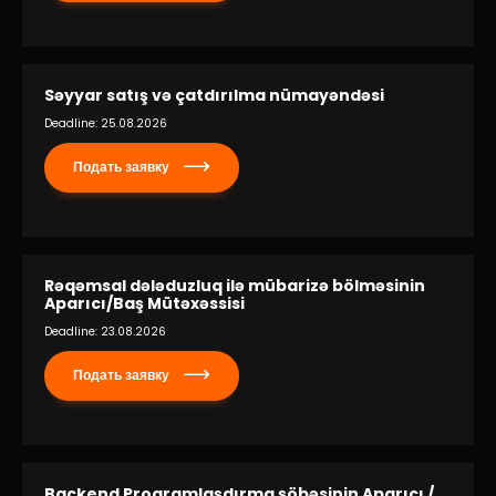
Səyyar satış və çatdırılma nümayəndəsi
Deadline: 25.08.2026
Подать заявку
Rəqəmsal dələduzluq ilə mübarizə bölməsinin
Aparıcı/Baş Mütəxəssisi
Deadline: 23.08.2026
Подать заявку
Backend Proqramlaşdırma şöbəsinin Aparıcı /