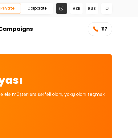
Private
Corporate
AZE
RUS
Campaigns
117
yası
 elə müştərilərə sərfəli olanı, yaxşı olanı seçmək