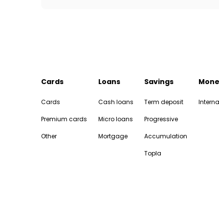
Cards
Loans
Savings
Mone
Cards
Cash loans
Term deposit
Interna
Premium cards
Micro loans
Progressive
Other
Mortgage
Accumulation
Topla