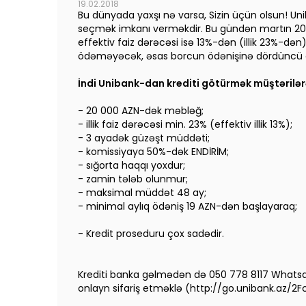
19.02.2018
Bu dünyada yaxşı nə varsa, Sizin üçün olsun! Uni
seçmək imkanı verməkdir. Bu gündən martın 20-də
effektiv faiz dərəcəsi isə 13%-dən (illik 23%-dən)
ödəməyəcək, əsas borcun ödənişinə dördüncü 
İndi Unibank-dan krediti götürmək müştərilərə
- 20 000 AZN-dək məbləğ;
- illik faiz dərəcəsi min. 23% (effektiv illik 13%);
- 3 ayadək güzəşt müddəti;
- komissiyaya 50%-dək ENDİRİM;
- sığorta haqqı yoxdur;
- zamin tələb olunmur;
- maksimal müddət 48 ay;
- minimal aylıq ödəniş 19 AZN-dən başlayaraq;
- Kredit proseduru çox sadədir.
Krediti banka gəlmədən də 050 778 8117 Whatsa
onlayn sifariş etməklə (http://go.unibank.az/2FcS