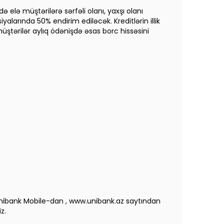
elə müştərilərə sərfəli olanı, yaxşı olanı
arında 50% endirim ediləcək. Kreditlərin illik
müştərilər aylıq ödənişdə əsas borc hissəsini
nibank Mobile-dan , www.unibank.az saytından
z.