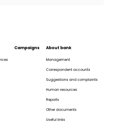
Campaigns
About bank
vices
Management
Correspondent accounts
Suggestions and complaints
Human resources
Reports
Other documents
Useful links