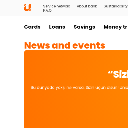
Service network
About bank
Sustainability
F.A.Q
Cards
Loans
Savings
Money tr
News and events
“Si
Bu dünyada yaxşı nə varsa, Sizin üçün olsun! Unib