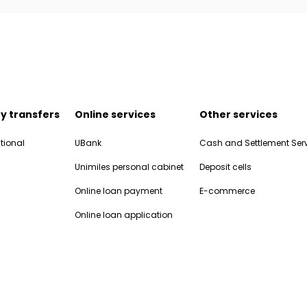
y transfers
Online services
Other services
tional
UBank
Cash and Settlement Ser
Unimiles personal cabinet
Deposit cells
Online loan payment
E-commerce
Online loan application