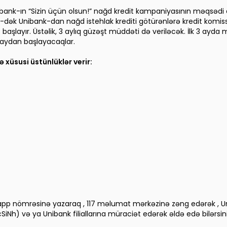
bank-ın “Sizin üçün olsun!” nağd kredit kampaniyasının məqsədi də 
k Unibank-dan nağd istehlak krediti götürənlərə kredit komissiyal
 başlayır. Üstəlik, 3 aylıq güzəşt müddəti də veriləcək. İlk 3 ayda 
aydan başlayacaqlar.
 xüsusi üstünlüklər verir:
pp nömrəsinə yazaraq , 117 məlumat mərkəzinə zəng edərək , U
iNh) və ya Unibank filiallarına müraciət edərək əldə edə bilərsini