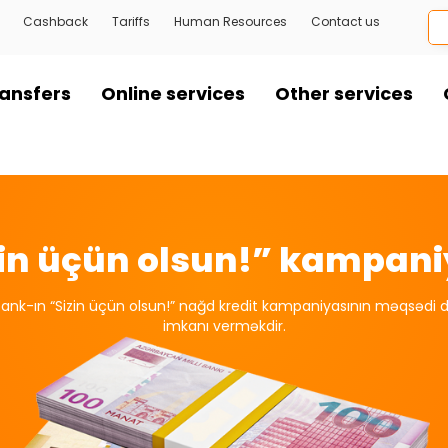
Cashback
Tariffs
Human Resources
Contact us
ansfers
Online services
Other services
zin üçün olsun!” kampani
ank-ın “Sizin üçün olsun!” nağd kredit kampaniyasının məqsədi də
imkanı verməkdir.