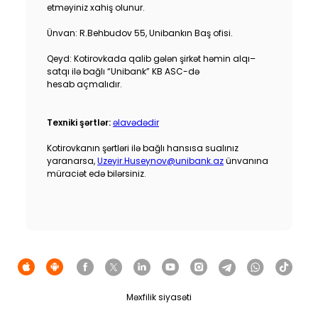
etməyiniz xahiş olunur.
Dayanıqlılıq
Ünvan: R.Behbudov 55, Unibankın Baş ofisi.
Keşbek
Qeyd: Kotirovkada qalib gələn şirkət həmin alqı–
satqı ilə bağlı “Unibank” KB ASC-də
Tariflər
hesab açmalıdır.
İnsan Resursları
Texniki şərtlər:
əlavədədir
Kotirovkanın şərtləri ilə bağlı hansısa sualınız
Əlaqə və təkliflər
yaranarsa,
Uzeyir.Huseynov@unibank.az
ünvanına
müraciət edə bilərsiniz.
F.A.Q
Məxfilik siyasəti