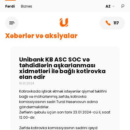
Fərdi
Biznes
117
Xəbərlər və aksiyalar
Unibank KB ASC SOC və
təhdidlərin aşkarlanması
xidmətləri ilə bağlı kotirovka
elan edir
16.01.2024
Kotirovkada iştirak etmək istəyənlər qiymət təklifini
bağlı və möhürlənmiş zərfdə, kotirovka
komissiyasının sədri Tural Həsənovun adına
Xidmət şəbəkəsi
göndərməlidirlər.
Zərflərin qəbulu üçün son tarix 23.01.2024-cü il, saat
12.00-dır.
Bank haqqında
Zərfdə kotirovka komissiyasının sədrini qeyd