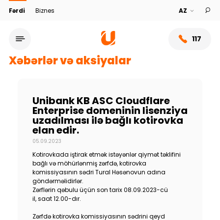
Fərdi
Biznes
117
Xəbərlər və aksiyalar
Unibank KB ASC Cloudflare
Enterprise domeninin lisenziya
uzadılması ilə bağlı kotirovka
elan edir.
05.09.2023
Kotirovkada iştirak etmək istəyənlər qiymət təklifini
bağlı və möhürlənmiş zərfdə, kotirovka
komissiyasının sədri Tural Həsənovun adına
Xidmət şəbəkəsi
göndərməlidirlər.
Zərflərin qəbulu üçün son tarix 08.09.2023-cü
il, saat 12.00-dır.
Bank haqqında
Zərfdə kotirovka komissiyasının sədrini qeyd