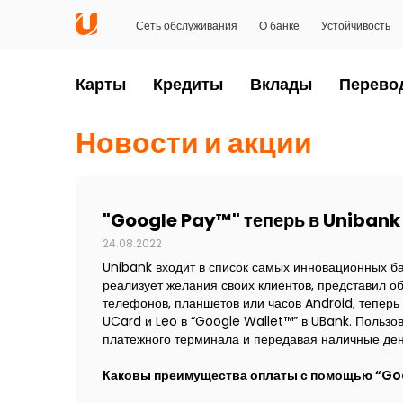
Сеть обслуживания
О банке
Устойчивость
Карты
Кредиты
Вклады
Перево
Новости и акции
"Google Pay™" теперь в Unibank
24.08.2022
Unibank входит в список самых инновационных ба
реализует желания своих клиентов, представил о
телефонов, планшетов или часов Android, теперь
UCard и Leo в “Google Wallet™” в UBank. Пользо
платежного терминала и передавая наличные день
Каковы преимущества оплаты с помощью “Go