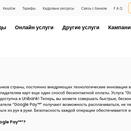
Кешбэк
Тарифы
Кадровые ресурсы
Связь с банком
F.A.Q
ды
Онлайн услуги
Другие услуги
Кампани
нков страны, постоянно внедряющих технологические инновации в с
бладателям карт еще один способ бесконтактной оплаты. Услуга “
 доступна в Unibank! Теперь, вы можете совершать быстрые, беско
ватели “Google Pay™” получают возможность расплачиваться, не пе
ги из рук в руки. Безопасность каждой операции обеспечивается
ogle Pay™”?