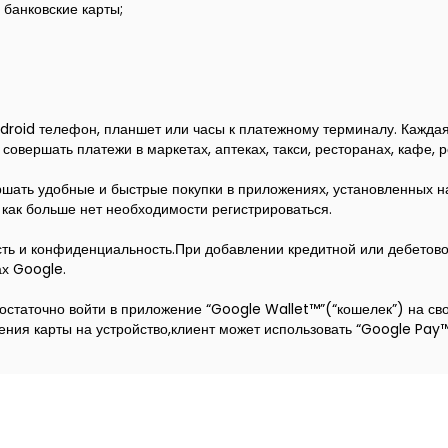
 банковские карты;
droid телефон, планшет или часы к платежному терминалу. Кажда
вершать платежи в маркетах, аптеках, такси, ресторанах, кафе, р
ршать удобные и быстрые покупки в приложениях, установленных н
как больше нет необходимости регистрироваться.
ть и конфиденциальность.При добавлении кредитной или дебетовой
ах Google.
Достаточно войти в приложение “Google Wallet™”(“кошелек”) на св
ения карты на устройство,клиент может использовать “Google Pay™”