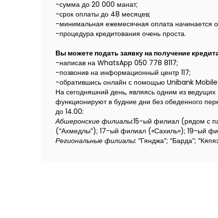
-сумма до 20 000 манат;
-срок оплаты до 48 месяцев;
-минимальная ежемесячная оплата начинается от
-процедура кредитования очень проста.
Вы можете подать заявку на получение кредита,
-написав на WhatsApp 050 778 8117;
-позвонив на информационный центр 117;
-обратившись онлайн с помощью Unibank Mobile 
На сегодняшний день, являясь одним из ведущих 
функционируют в будние дни без обеденного пере
до 14.00:
Абшеронские филиалы:
15-ый филиал (рядом с па
(“Ахмедлы”); 17-ый филиал («Сахиль»); 19-ый фил
Региональные филиалы:
“Гянджа”;
“Барда”;
“Кяпяз