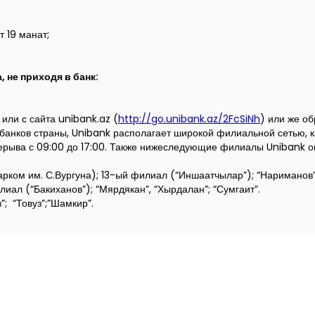
 19 манат;
 не приходя в банк:
или с сайта unibank.az (
http://go.unibank.az/2FcSiNh
) или же о
банков страны, Unibank располагает широкой филиальной сетью, ка
рыва с 09:00 до 17:00. Также нижеследующие филиалы Unibank ока
рком им. С.Вургуна); 13-ый филиал (“Иншаатчылар”); “Нариманов”
иал (“Бакиханов”); “Мярдякан”, “Хырдалан”; “Сумгаит”.
”;
“Товуз”;”Шамкир”.