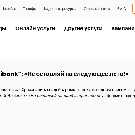
Кешбэк
Тарифы
Кадровые ресурсы
Связь с банком
F.A.Q
ды
Онлайн услуги
Другие услуги
Кампани
ibank”: «Не оставляй на следующее лето!»
шествие, образование, свадьба, ремонт, покупка одним словом - п
цией «Unibank»
«Не оставляй на следующее лето
!
»
, оформите кред