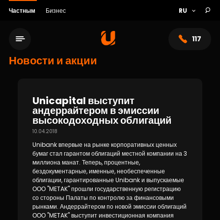
Частным
Бизнес
117
Новости и акции
Unicapital выступит
андеррайтером в эмиссии
высокодоходных облигаций
10.04.2018
Unibank впервые на рынке корпоративных ценных
бумаг стал гарантом облигаций местной компании на 3
миллиона манат. Теперь, процентные,
бездокументарные, именные, необеспеченные
Сеть обслуживания
облигации, гарантированные Unibank и выпускаемые
ООО "METAK" прошли государственную регистрацию
со стороны Палаты по контролю за финансовыми
О банке
рынками. Андеррайтером по новой эмиссии облигаций
ООО "METAK" выступит инвестиционная компания