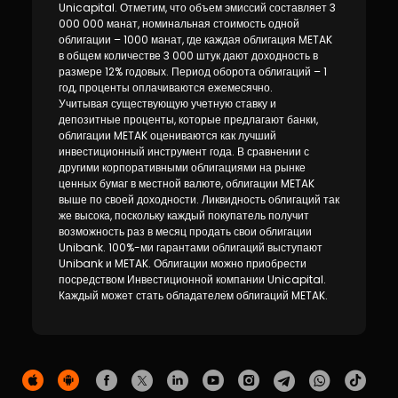
Устойчивость
Unicapital. Отметим, что объем эмиссий составляет 3
000 000 манат, номинальная стоимость одной
облигации – 1000 манат, где каждая облигация METAK
Кешбэк
в общем количестве 3 000 штук дают доходность в
размере 12% годовых. Период оборота облигаций – 1
год, проценты оплачиваются ежемесячно.
Тарифы
Учитывая существующую учетную ставку и
депозитные проценты, которые предлагают банки,
облигации METAK оцениваются как лучший
Кадровые ресурсы
инвестиционный инструмент года. В сравнении с
другими корпоративными облигациями на рынке
ценных бумаг в местной валюте, облигации METAK
Связь с банком
выше по своей доходности. Ликвидность облигаций так
же высока, поскольку каждый покупатель получит
F.A.Q
возможность раз в месяц продать свои облигации
Unibank. 100%-ми гарантами облигаций выступают
Unibank и METAK. Облигации можно приобрести
посредством Инвестиционной компании Unicapital.
Каждый может стать обладателем облигаций METAK.