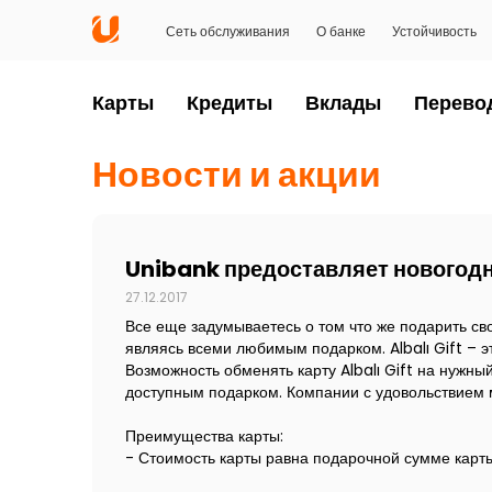
Сеть обслуживания
О банке
Устойчивость
Карты
Кредиты
Вклады
Перево
Новости и акции
Unibank предоставляет новогодн
27.12.2017
Все еще задумываетесь о том что же подарить сво
являясь всеми любимым подарком. Albalı Gift – э
Возможность обменять карту Albalı Gift на нужны
доступным подарком. Компании с удовольствием мо
Преимущества карты:
- Стоимость карты равна подарочной сумме карты, 