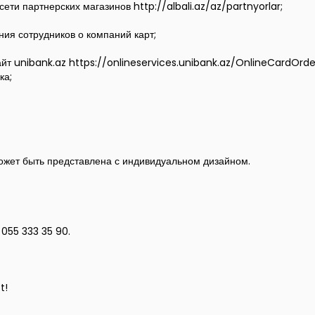
ети партнерских магазинов http://albali.az/az/partnyorlar;
ния сотрудников о компаний карт;
з сайт unibank.az https://onlineservices.unibank.az/OnlineCardO
ка;
может быть представлена с индивидуальном дизайном.
055 333 35 90.
t!