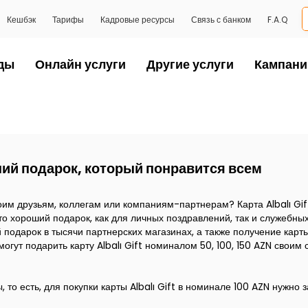
Кешбэк
Тарифы
Кадровые ресурсы
Связь с банком
F.A.Q
ды
Онлайн услуги
Другие услуги
Кампани
ий подарок, который понравится всем
им друзьям, коллегам или компаниям-партнерам? Карта Albalı Gift
то хороший подарок, как для личных поздравлений, так и служебных
й подарок в тысячи партнерских магазинах, а также получение кар
гут подарить карту Albalı Gift номиналом 50, 100, 150 AZN своим
то есть, для покупки карты Albalı Gift в номинале 100 AZN нужно з