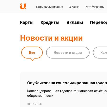
Сеть обслуживания
О банке
Устойчивость
Карты
Кредиты
Вклады
Перево
Новости и акции
Все
Новости и акции
Кам
Опубликована консолидированная годова
Консолидированная годовая финансовая отчётнос
общественности
31.07.2026