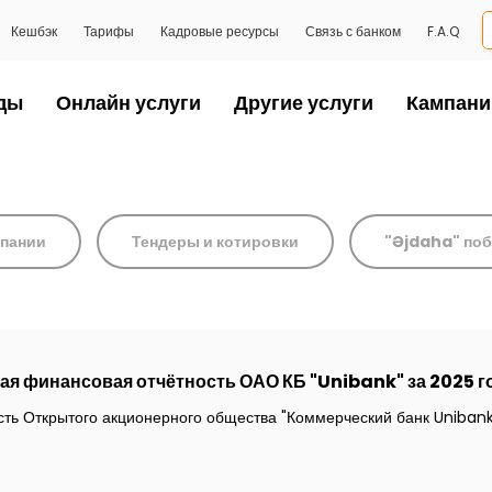
Кешбэк
Тарифы
Кадровые ресурсы
Связь с банком
F.A.Q
ды
Онлайн услуги
Другие услуги
Кампани
пании
Тендеры и котировки
"Əjdaha" по
я финансовая отчётность ОАО КБ "Unibank" за 2025 г
ть Открытого акционерного общества "Коммерческий банк Unibank"