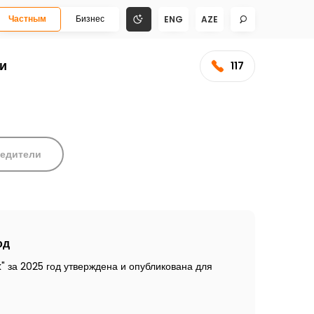
Частным
Бизнес
ENG
AZE
и
117
бедители
од
 за 2025 год утверждена и опубликована для