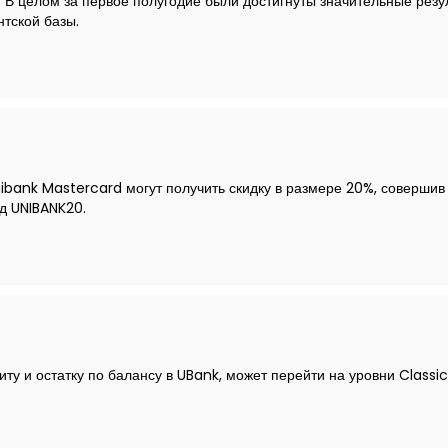
. В целом за первое полугодие были достигнуты значительные резул
нтской базы.
nibank Mastercard могут получить скидку в размере 20%, совершив 
д UNIBANK20.
иту и остатку по балансу в UBank, может перейти на уровни Classi