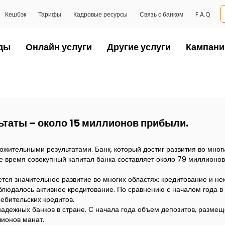
Кешбэк
Тарифы
Кадровые ресурсы
Связь с банком
F.A.Q
ды
Онлайн услуги
Другие услуги
Кампани
таты – около 15 миллионов прибыли.
ожительными результатами. Банк, который достиг развития во многи
е время совокупный капитал банка составляет около 79 миллионов
ется значительное развитие во многих областях: кредитование и н
блюдалось активное кредитование. По сравнению с началом года в
ебительских кредитов.
адежных банков в стране. С начала года объем депозитов, размещ
ионов манат.