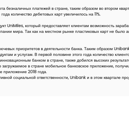
ота безналичных платежей в стране, таким образом во втором ква
года количество дебетовых карт увеличилось на 11%.
укт UniMiles, который предоставляет клиентам возможность зараб
пании мира. Так как на местном рынке пластиковых карт не было а
лючевых приоритетов в деятельности банка. Таким образом Unibank
уктам и услугам. В первой половине этого года количество клиент
 инновационным банком в стране, также добился высоких результа
сто загружаемое в стране мобильное банковское приложение, полу
е приложение 2018 года.
ивной социальной ответственности, Unibank и в этом квартале пр