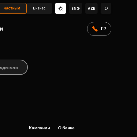
Частным
Бизнес
ENG
AZE
и
117
бедители
Кампании
О банке