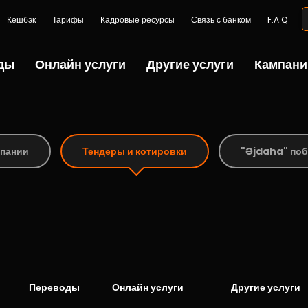
Кешбэк
Тарифы
Кадровые ресурсы
Связь с банком
F.A.Q
ды
Онлайн услуги
Другие услуги
Кампани
пании
Тендеры и котировки
"Əjdaha" по
Переводы
Онлайн услуги
Другие услуги