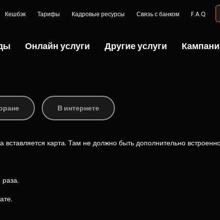
Кешбэк
Тарифы
Кадровые ресурсы
Связь с банком
F.A.Q
ды
Онлайн услуги
Другие услуги
Кампани
и
торане
В интернете
а вставляется карта. Там не должно быть дополнительно встроенн
 раза.
ате.