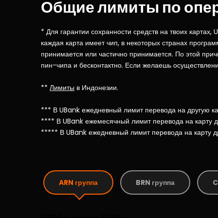
Общие лимиты по опе
* Для гарантии сохранности средств на твоих картах,
каждая карта имеет чип, в некоторых странах програм
принимается или частично принимается. По этой прич
пин-чипа и бесконтактно. Если желаешь осуществления
**
Лимиты
в Индонезии.
*** В UBank ежедневный лимит перевода на другую ка
**** В UBank ежемесячный лимит перевода на карту д
***** В UBank ежедневный лимит перевода на карту д
ARN группа
BRN группа
C
UTM и другие ATM: