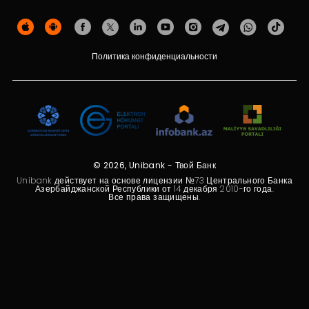
Устойчивость
Кешбэк
Политика конфиденциальности
Тарифы
Кадровые ресурсы
Связь с банком
© 2026, Unibank - Твой Банк
F.A.Q
Unibank действует на основе лицензии №73 Центрального Банка
Азербайджанской Республики от 14 декабря 2010-го года.
Все права защищены.