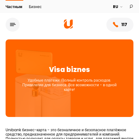
Частным
Бизнес
117
Visa biznes
Удобные платежи. Полный контроль расходов.
Привилегии для бизнеса. Все возможности - в одной
карте!
Сеть обслуживания
О банке
Unibank бизнес-карта - это безналичное и безопасное платёжное
средство, предназначенное для предпринимателей и компаний.
Полностью подходит для оплаты товаров и услуг, для платежей внутри