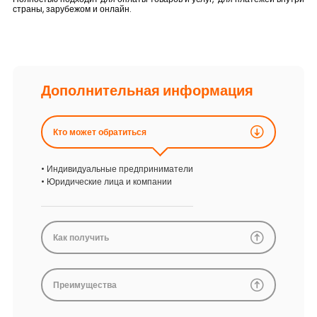
страны, зарубежом и онлайн.
Устойчивость
Кешбэк
Тарифы
Дополнительная информация
Кадровые ресурсы
Кто может обратиться
Связь с банком
• Индивидуальные предприниматели
• Юридические лица и компании
F.A.Q
Как получить
Преимущества